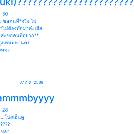
yuki)??????????????????????
ง
30
ะ ขอคนที่*จริง ไม่
ไม่ต้องทักมาค่ะเสีย
าค่ะขอคนที่อยาก**
ุงเทพมหานคร
้งหมด
07 ก.ค. 2568
ammmbyyyy
ง
28
….โปดเอ็นดู
?????
งขลา