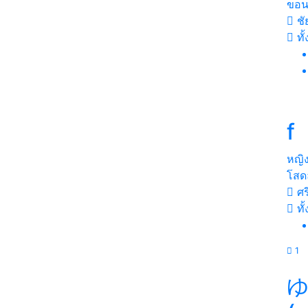
ขอน
ชั
ทั
f
หญิ
โสดล
ศร
ทั
1