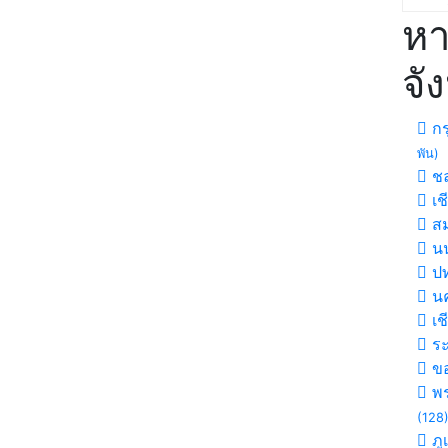
หา
จั
กร
พัน)
ชล
เช
สม
นน
ปท
นค
เช
ร
ขอ
พร
(128
ภู