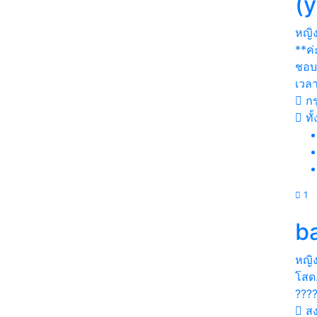
(
หญิ
**ค่
ชอบ*
เวล
กร
ทั
1
b
หญิ
โสด
???
ส