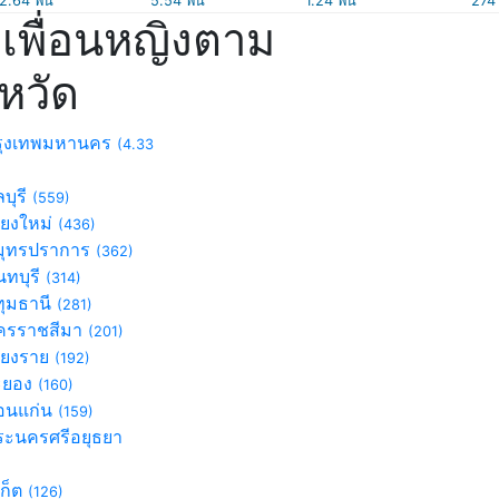
2.64 พัน
5.54 พัน
1.24 พัน
274
เพื่อนหญิงตาม
งหวัด
ุงเทพมหานคร
(4.33
บุรี
(559)
ียงใหม่
(436)
ุทรปราการ
(362)
ทบุรี
(314)
ุมธานี
(281)
รราชสีมา
(201)
ียงราย
(192)
ะยอง
(160)
นแก่น
(159)
ะนครศรีอยุธยา
)
เก็ต
(126)