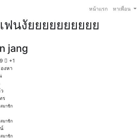
หน้าแรก
หาเพื่อน
แฟนงัยยยยยยยยยย
n jang
19
+1
มองหา
น
ด
้ว
โทร
สมาชิก
สมาชิก
น์
สมาชิก