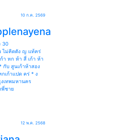
10 ก.ค. 2569
pplenayena
ง
30
 ไม่คิดตัง ญ แท้คร่
ก้า หก ห้า สี่ เก้า ห้า
* กับ สูนเก้าห้าสอง
*หกเก้าแปด คร่ * ง
ุงเทพมหานคร
พี่ชาย
12 พ.ค. 2568
riana