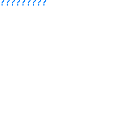
??????????