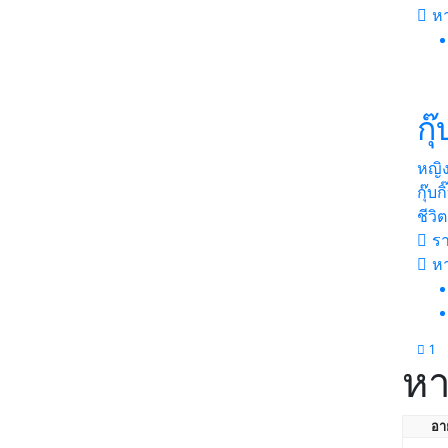
หา
กุ๊
หญิ
กุ๊บ
ชีวิต
รา
ห
1
หา
อาย