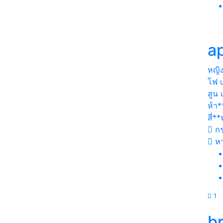
a
หญิ
โฟ u
สูน เ
ห้า*
สี่*
กร
หา
1
b