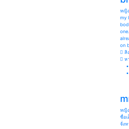
หญิ
my 
bod
one
alre
on 
สิง
ห
m
หญิ
ชื่อ
จั่ง