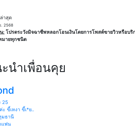
ค
ล่าสุด
ย. 2568
น:
โปรดระวังมิจฉาชีพหลอกโอนเงินโดยการโพสต์ขายวิวหรือบริการ
หมายทุกชนิด
ะนำเพื่อนคุย
ond
ง
25
่ะ ขี้เหงา ขี้เ*ย..
ุมธานี
าแฟน