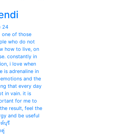
endi
ง
24
m one of those
ple who do not
w how to live, on
e. constantly in
ion, i love when
e is adrenaline in
, emotions and the
ing that every day
ot in vain. it is
ortant for me to
the result, feel the
rgy and be useful
ห์บุรี
คู่