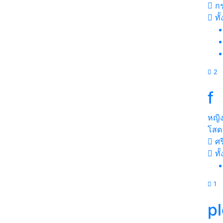
กร
ทั
2
f
หญิ
โสดล
ศร
ทั
1
p