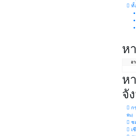
ทั
หา
อาย
หา
จั
กร
พัน)
ชล
เช