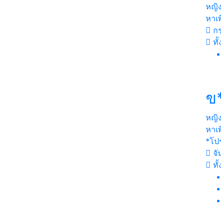
หญิ
หาเพ
กร
ทั
ข
หญิ
หาเพ
*โป
จัน
ทั