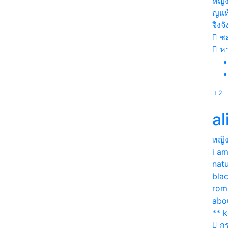
หญิ
ญแท้
จิงจ
ชล
ห
2
al
หญิ
i am
natu
bla
roma
abou
** k
กร