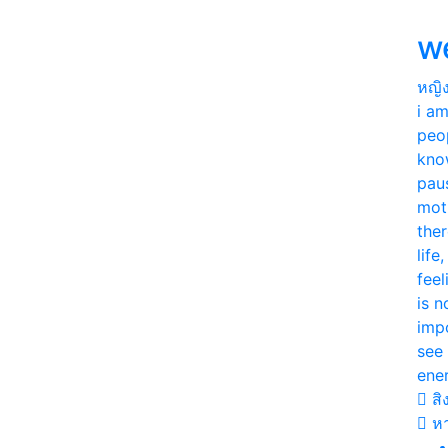
w
หญิ
i a
peo
kno
paus
mot
ther
life
feel
is n
imp
see 
ene
สิง
หา