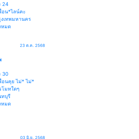
ง
24
ื่อน*ไลน์คะ
ุงเทพมหานคร
้งหมด
23 ต.ค. 2568
*
ง
30
ื่อนคุย ไม่* ไม่*
รโมทใดๆ
ทบุรี
้งหมด
03 มิ.ย. 2568