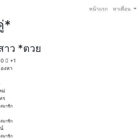
หน้าแรก
หาเพื่อน
ู่*
สาว *ตวย
20
+1
มองหา
ด
หม่
โทร
สมาชิก
สมาชิก
น์
สมาชิก