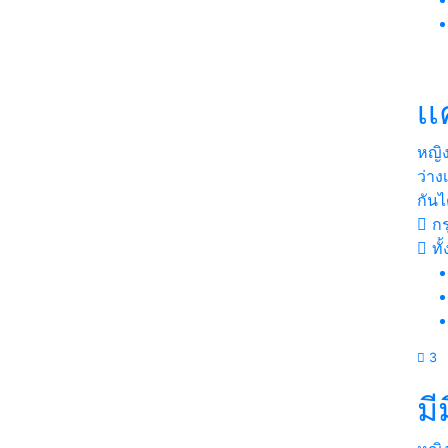
เ
หญิ
ว่าง
กันไ
กร
ทั
3
มีม