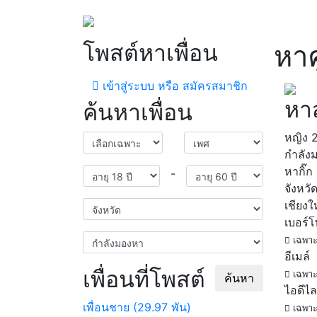
โพสต์หาเพื่อน
หาค
เข้าสู่ระบบ หรือ สมัครสมาชิก
หา
ค้นหาเพื่อน
หญิง
กำลัง
หากิ๊ก
-
จังหวั
เชียงใ
เบอร์
เฉพาะ
อีเมล์
เพื่อนที่โพสต์
เฉพาะ
ค้นหา
ไอดีไล
เพื่อนชาย (29.97 พัน)
เฉพาะ