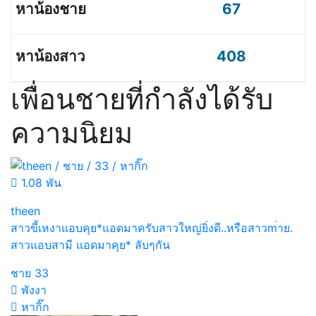
67
408
เพื่อนชายที่กำลังได้รับ
ความนิยม
1.08 พัน
theen
สาวขี้เหงาแอบคุย*แอดมาครับสาวใหญ่ยิ่งดี..หรือสาวm่าย.
สาวแอบสามี แอดมาคุย* ลับๆกัน
ชาย
33
พังงา
หากิ๊ก