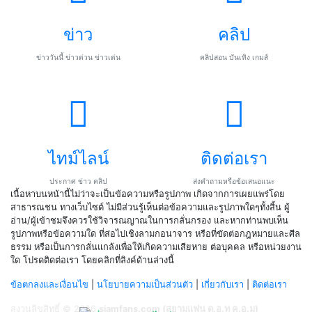
ข่าว
คลิป
ข่าววันนี้ ข่าวด่วน ข่าวเด่น
คลิปสอน บันเทิง เกมส์
ไทม์ไลน์
ติดต่อเรา
ประกาศ ข่าว คลิป
ส่งคำถามหรือข้อเสนอแนะ
เนื้อหาบนหน้านี้ไม่ว่าจะเป็นข้อความหรือรูปภาพ เกิดจากการเผยแพร่โดย
สาธารณชน ทางเว็บไซต์ ไม่มีส่วนรู้เห็นต่อข้อความและรูปภาพใดๆทั้งสิ้น ผู้
อ่าน/ผู้เข้าชมจึงควรใช้วิจารณญาณในการกลั่นกรอง และหากท่านพบเห็น
รูปภาพหรือข้อความใด ที่ส่อไปเชิงลามกอนาจาร หรือที่ขัดต่อกฎหมายและศีล
ธรรม หรือเป็นการกลั่นแกล้งเพื่อให้เกิดความเสียหาย ต่อบุคคล หรือหน่วยงาน
ใด โปรดติดต่อเรา โดยคลิกที่ลิงค์ด้านล่างนี้
ข้อตกลงและเงื่อนไข
|
นโยบายความเป็นส่วนตัว
|
เกี่ยวกับเรา
|
ติดต่อเรา
สงวนลิขสิทธิ์ © 2026
siamfans.com (สยามแฟน ด.อ.ท ค.อ.ม)