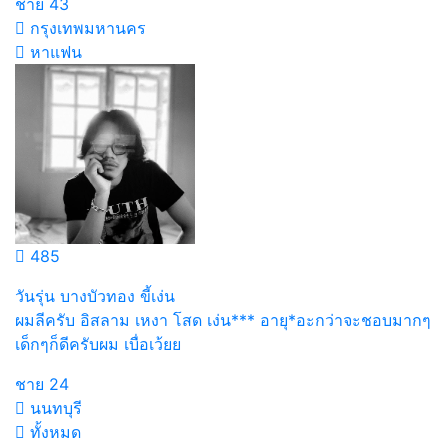
ชาย
43
กรุงเทพมหานคร
หาแฟน
485
วันรุ่น บางบัวทอง ขี้เง่น
ผมลีครับ อิสลาม เหงา โสด เง่น*** อายุ*อะกว่าจะชอบมากๆ
เด็กๆก็ดีครับผม เบื่อเว้ยย
ชาย
24
นนทบุรี
ทั้งหมด