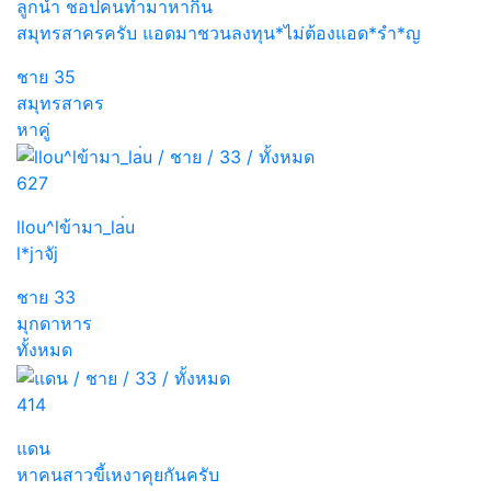
ลูกน้ำ ชอปคนทำมาหากิน
สมุทรสาครครับ แอดมาชวนลงทุน*ไม่ต้องแอด*รำ*ญ
ชาย
35
สมุทรสาคร
หาคู่
627
llou^lข้ามา_la่u
l*jาจัj
ชาย
33
มุกดาหาร
ทั้งหมด
414
แดน
หาคนสาวขี้เหงาคุยกันครับ