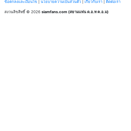
ข้อตกลงและเงื่อนไข
|
นโยบายความเป็นส่วนตัว
|
เกี่ยวกับเรา
|
ติดต่อเรา
สงวนลิขสิทธิ์ © 2026
siamfans.com (สยามแฟน ด.อ.ท ค.อ.ม)