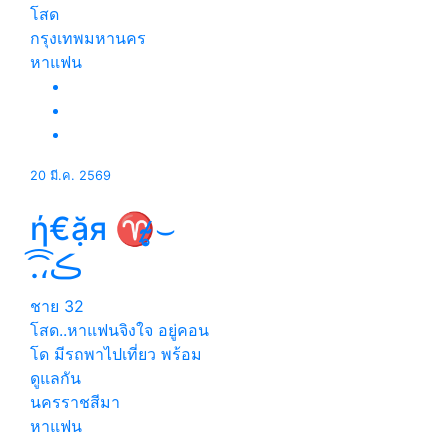
โสด
กรุงเทพมหานคร
หาแฟน
20 มี.ค. 2569
ή€ặя ♈̷̴̷̴̣̥⌣
.͡،͡ڪ
ชาย
32
โสด..หาแฟนจิงใจ อยู่คอน
โด มีรถพาไปเที่ยว พร้อม
ดูแลกัน
นครราชสีมา
หาแฟน