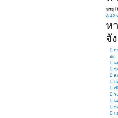
อายุ 1
8.42 
หา
จั
กร
พัน)
นน
ชล
สม
ปท
เช
ร
นค
ขอ
น