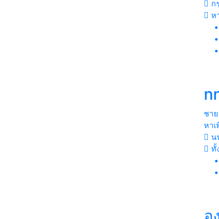
กร
หา
n
ชาย
หาเ
นน
ทั
อ