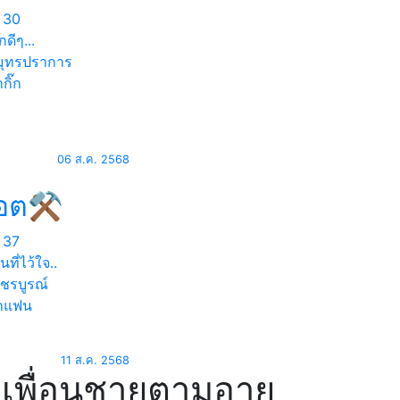
30
กดีๆ...
ุทรปราการ
กิ๊ก
06 ส.ค. 2568
็อต⚒
37
นที่ไว้ใจ..
ชรบูรณ์
าแฟน
11 ส.ค. 2568
เพื่อนชายตามอายุ