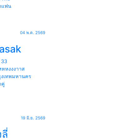
าแฟน
04 พ.ค. 2569
rasak
33
เเหหหงงงาาส
ุงเทพมหานคร
คู่
19 มิ.ย. 2569
งลี่