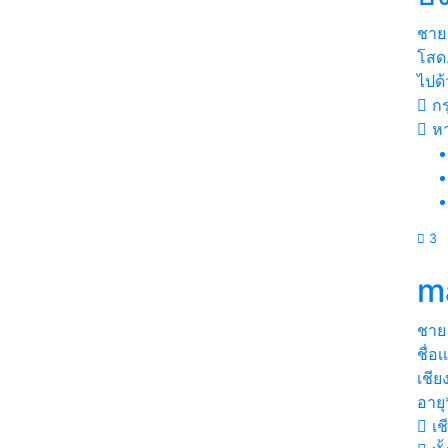
ชาย
โสด.
ไปด้
กร
ห
3
m
ชาย
ชื่อ
เชีย
อายุ
เช