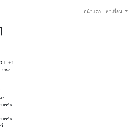
หน้าแรก
หาเพื่อน
ๆ
0
+1
มองหา
ด
ี
โทร
สมาชิก
สมาชิก
น์