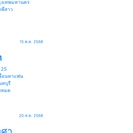
ุงเทพมหานคร
พี่สาว
15 ต.ค. 2568
n
25
พื่อนหาแฟน
ทบุรี
้งหมด
20 ส.ค. 2568
งศา