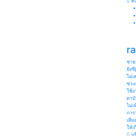
ทั
r
ชาย
ยังซ
ไม่เ
ช่วง
ใช้
ตาบั
ไม่เ
การ
เสีย
ให้เก
บุร