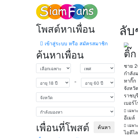
โพสต์หาเพื่อน
ลับ
เข้าสู่ระบบ หรือ สมัครสมาชิก
ติ๊ก
ค้นหาเพื่อน
ชาย
2
กำลัง
หากิ๊ก
-
จังหวั
ราชบุร
เบอร์
เฉพาะ
อีเมล์
เพื่อนที่โพสต์
เฉพาะ
ค้นหา
ไอดีไล