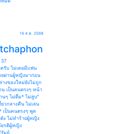
้งหมด
14 ส.ค. 2568
atchaphon
37
ิjครับ ไม่เคยมีแฟน
คยผ่านผู้หญิงมาก่อน
ล่างของใหม่ยังไม่ถูก
งาน เป็นคนตรงๆ หน้า
านๆ ไม่ดื่ม* ไม่สูบ*่
ที่ยวกลางคืน ไม่เล่น
* เป็นคนตรงๆ พูด
งดัง ไม่ทำร้ายผู้หญิง
ียรติผู้หญิง
ีรัมย์