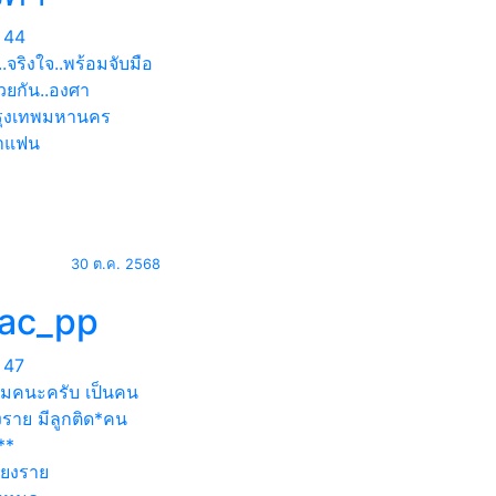
44
.จริงใจ..พร้อมจับมือ
วยกัน..องศา
ุงเทพมหานคร
าแฟน
30 ต.ค. 2568
ac_pp
47
เเมคนะครับ เป็นคน
งราย มีลูกติด*คน
**
ียงราย