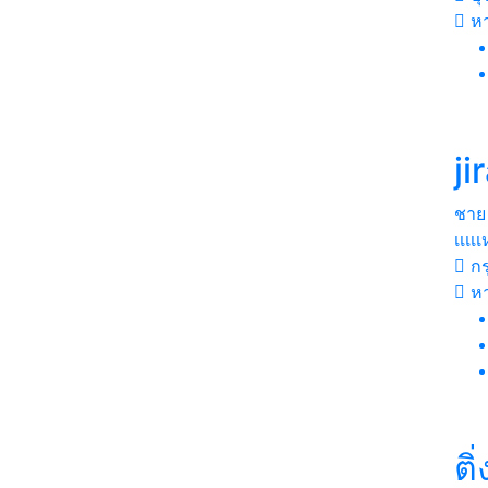
ห
ji
ชาย
เเเ
กร
หา
ติ่