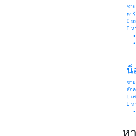
ชาย
หารั
สม
หา
น
ชาย
สักค
เพ
ห
หา