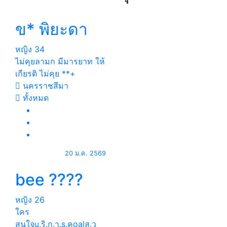
ข* พิยะดา
หญิง
34
ไม่คุยลามก มีมารยาท ให้
เกียรติ ไม่คุย **+
นครราชสีมา
ทั้งหมด
20 ม.ค. 2569
bee ????
หญิง
26
ใคร
สนใจu.ริ.ก.า.s.คoalส.ว