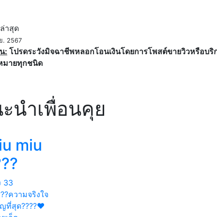
ค
ล่าสุด
.ย. 2567
น:
โปรดระวังมิจฉาชีพหลอกโอนเงินโดยการโพสต์ขายวิวหรือบริการ
หมายทุกชนิด
ะนำเพื่อนคุย
iu miu
???
ง
33
???ความจริงใจ
ญที่สุด????❤️