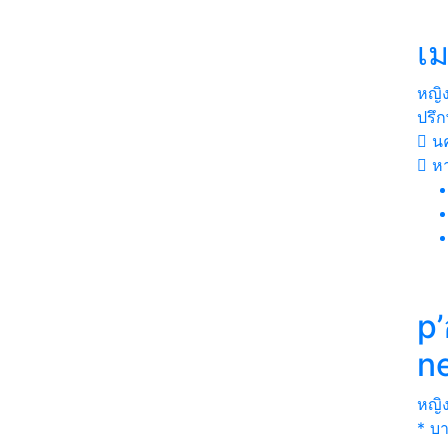
เม
หญิ
ปรึก
นค
หา
p
n
หญิ
* บ