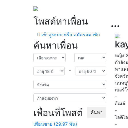
โพสต์หาเพื่อน
…
เข้าสู่ระบบ หรือ สมัครสมาชิก
ka
ค้นหาเพื่อน
หญิง
กำลัง
หาแฟ
-
จังหวั
นนทบุร
เบอร์
-
อีเมล์
เพื่อนที่โพสต์
-
ค้นหา
ไอดีไล
เพื่อนชาย (29.97 พัน)
-