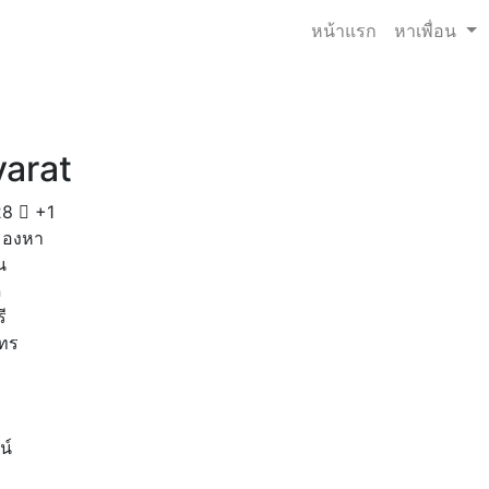
หน้าแรก
หาเพื่อน
yarat
28
+1
มองหา
น
ด
ี
โทร
น์