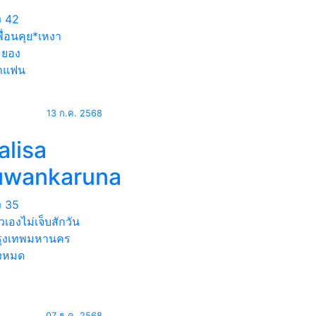
ง
42
ื่อนคุย*เหงา
ยอง
าแฟน
13 ก.ค. 2568
alisa
uwankaruna
ง
35
ัวเองไม่เจ็บสักวัน
ุงเทพมหานคร
้งหมด
07 ธ.ค. 2568