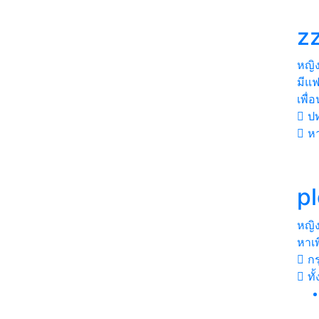
z
หญิ
มีแ
เพื่
ปท
หา
p
หญิ
หาเพ
กร
ทั