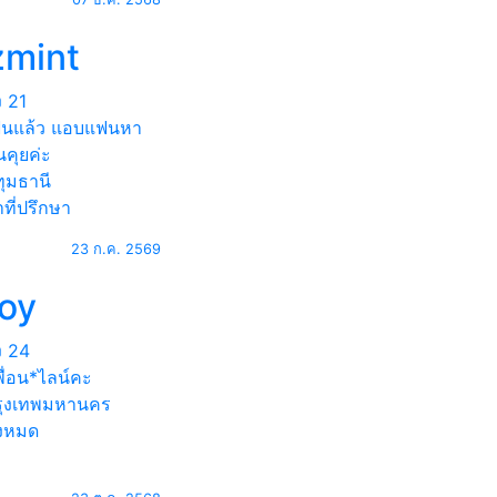
zmint
ง
21
ฟนแล้ว แอบแฟนหา
อนคุยค่ะ
ุมธานี
ที่ปรึกษา
23 ก.ค. 2569
loy
ง
24
ื่อน*ไลน์คะ
ุงเทพมหานคร
้งหมด