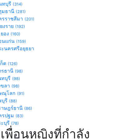
ทบุรี
(314)
ุมธานี
(281)
รราชสีมา
(201)
ียงราย
(192)
ะยอง
(160)
นแก่น
(159)
ะนครศรีอยุธยา
)
เก็ต
(126)
ดรธานี
(98)
นทบุรี
(98)
งขลา
(98)
ษณุโลก
(91)
บุรี
(88)
ราษฎร์ธานี
(86)
ครปฐม
(83)
ะบุรี
(78)
เพื่อนหญิงที่กำลัง