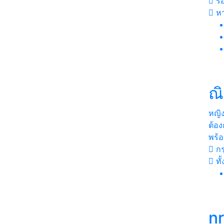
ร้
หา
ณ
หญิ
ต้อง
พร้อ
กร
ทั
nr