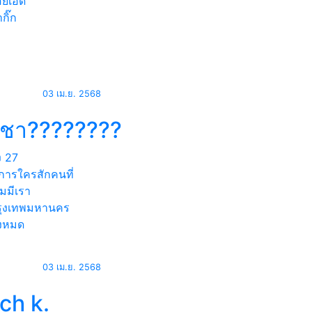
อยเอ็ด
กิ๊ก
03 เม.ย. 2568
ิชา????????
ง
27
การใครสักคนที่
มมีเรา
ุงเทพมหานคร
้งหมด
03 เม.ย. 2568
ch k.