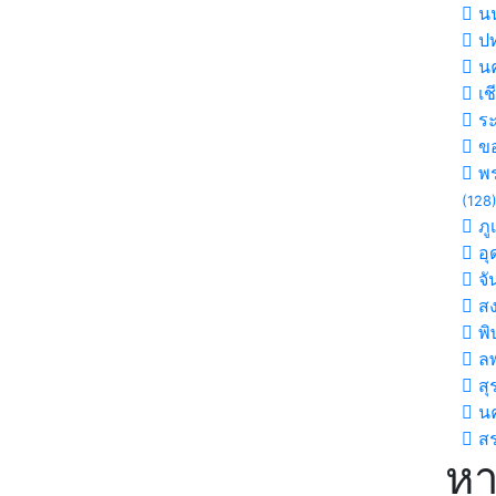
นน
ปท
นค
เช
ร
ขอ
พร
(128
ภู
อุ
จั
ส
พิ
ลพ
สุ
น
สร
หา