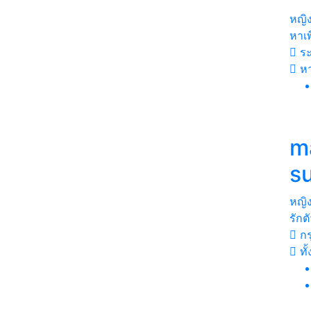
หญิ
หาเพ
ระ
ห
m
s
หญิ
รักต
กร
ทั