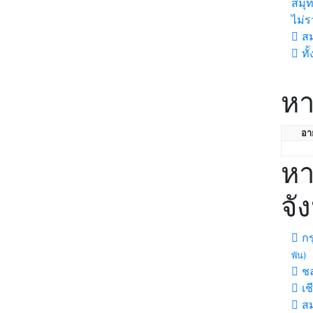
สมุ
ไม่ร
สม
ทั
หา
อาย
หา
จั
กร
พัน)
ชล
เช
สม