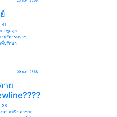
23 ต.ค. 2568
ย์
ง
41
ษา พูดคุย
รศรีธรรมราช
ที่ปรึกษา
09 พ.ค. 2568
’อาย
ewline????
ง
38
างนา แบริ่ง ลาซาล