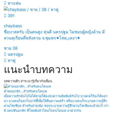
หาแฟน
391
chaybass
ชื่อบาสครับ เป็นคนสูง หุ่นดี นครปฐม ไม่ชอบผู้หญิงอ้วน มี
สวนทุเรียนที่หลังสวน จ.ชุมพร✷โสด_เหงา✷
ชาย
38
นครปฐม
หาคู่
แนะนำบทความ
บทความดีๆ สาระน่ารู้เกี่ยวกับเพื่อน
คำคมอกหัก...สำหรับคนโดนเท
เมื่อความรักมันไปไม่ได้สวยก็ต้องจบความสัมพันธ์กันไป บางคนก็ร้องไห้ออก
มา บางคนก็ออกไปปาร์ตี้เพื่อให้ลืมความเศร้า หรือบางคนก็ระบายความรู้สึก
ผ่านโซเชียล สำหรับสายเพ้อ ชอบระบายความรู้สึกผ่านโซเชียลแล้วล่ะก็ เรา
มี แคปชั่นอกหัก ที่โพสต์แล้วโดนใจคนโดนเท มาฝากกัน