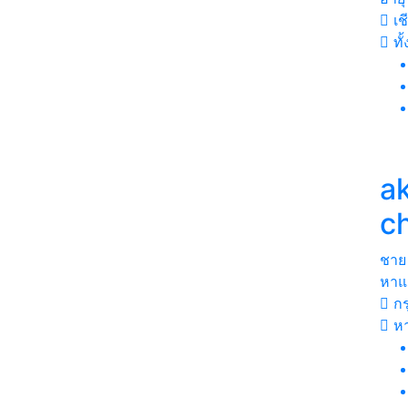
เช
ทั
a
c
ชาย
หา
กร
ห