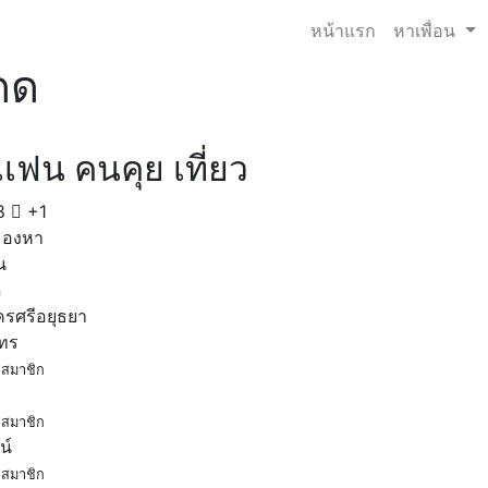
หน้าแรก
หาเพื่อน
ดด
เฟน คนคุย เที่ยว
8
+1
มองหา
น
ด
รศรีอยุธยา
โทร
สมาชิก
สมาชิก
น์
สมาชิก