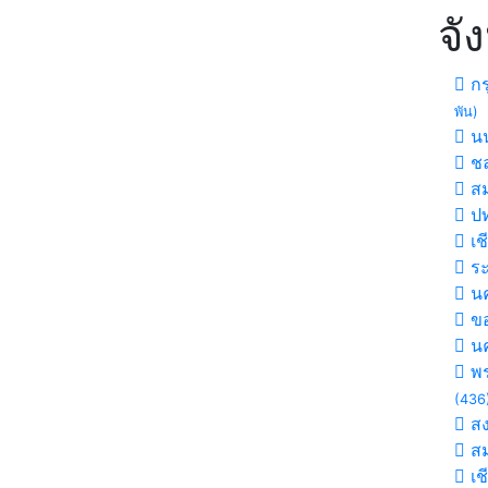
จั
กร
พัน)
นน
ชล
สม
ปท
เช
ร
นค
ขอ
น
พร
(436
ส
สม
เช