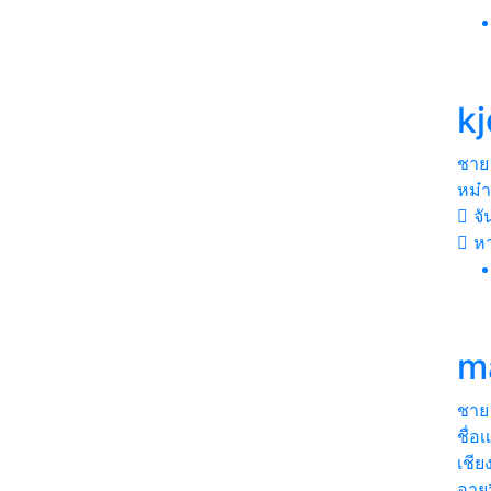
k
ชาย
หม๋า
จัน
หา
m
ชาย
ชื่อ
เชีย
อายุ