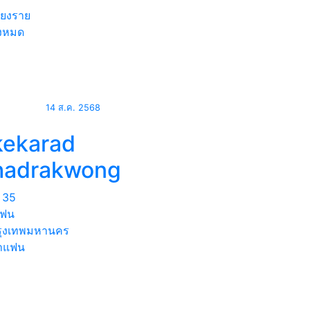
ียงราย
้งหมด
14 ส.ค. 2568
kekarad
hadrakwong
35
แฟน
ุงเทพมหานคร
าแฟน