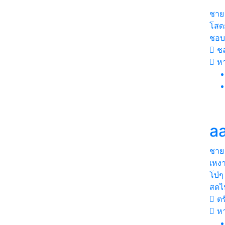
ชาย
โสดย
ชอบ
ชล
หา
a
ชาย
เหงา
โบ๋ๆ
สดไป
ตร
หา