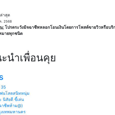
ค
ล่าสุด
ค. 2568
น:
โปรดระวังมิจฉาชีพหลอกโอนเงินโดยการโพสต์ขายวิวหรือบริการ
หมายทุกชนิด
ะนำเพื่อนคุย
s
35
ฟนโสดสนิทหนุ่ม
 นิสัยดี ขี้เล่น
จฉาชีพห้าม@)
ุงเทพมหานคร