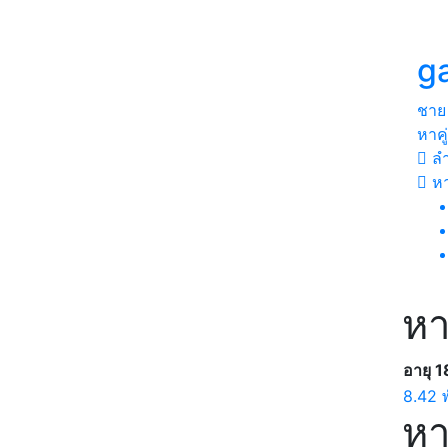
g
ชาย
หาคู
ลำ
หา
หา
อายุ 1
8.42 
หา