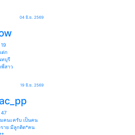
04 มิ.ย. 2569
jow
19
เด่ก
ทบุรี
พี่สาว
19 มิ.ย. 2569
ac_pp
47
เเมคนะครับ เป็นคน
งราย มีลูกติด*คน
**