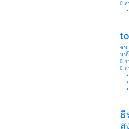
ห
t
ชาย
หากิ
กา
หา
ธี
สง