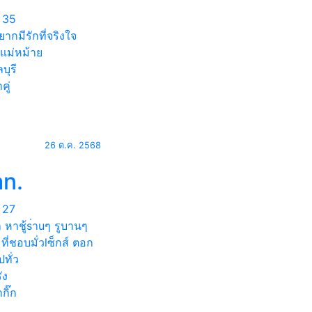
35
ากมีรักที่จริงใจ
แม่หม้าย
บุรี
คู่
26 ต.ค. 2568
an.
27
 หาชู้s่าuๆ รูบานๆ
 ที่ชอบมั่วlซ็กส์ ตอก
ทั่ว
ัง
กิ๊ก