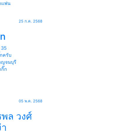
าแฟน
25 ก.ค. 2568
on
35
๊กครับ
ญจนบุรี
กิ๊ก
05 พ.ค. 2568
รพล วงศ์
่า