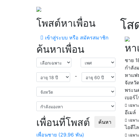
โพสต์หาเพื่อน
โส
เข้าสู่ระบบ หรือ สมัครสมาชิก
หาเ
ค้นหาเพื่อน
ชาย
1
กำลัง
หาแฟ
-
จังหวั
พระนค
เบอร์
เฉพาะ
อีเมล์
เพื่อนที่โพสต์
เฉพาะ
ค้นหา
ไอดีไล
เพื่อนชาย (29.96 พัน)
เฉพาะ