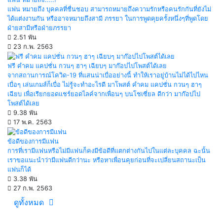
แฟน หมายถึง บุคคลที่ชื่นชอบ สามารถหมายถึงความรักหรือคนรักกันที่ยังไม่
ได้แต่งงานกัน หรืออาจหมายถึงสามี ภรรยา ในการพูดคุยครั้งหนึ่งๆที่พูดโดย
ฝ่ายสามีหรือฝ่ายภรรยา
2.51 พัน
23 ก.พ. 2563
ฟรี คำคม แคปชั่น กวนๆ ฮาๆ เฉียบๆ มาก๊อปไปโพสต์ได้เลย
จากสถานการณ์โควิด-19 ที่แสนน่าเบื่ออย่างนี้ ทำให้เราอยู่บ้านไม่ได้ไปไหน
เบื่อๆ เล่นเกมส์ก็เบื่อ ไม่รู้จะทำอะไรดี มาโพสต์ คำคม แคปชั่น กวนๆ ฮาๆ
เฉียบ เพื่อเรียกยอดแชร์ยอดไลค์จากเพื่อนๆ บนโชเซี่ยล ดีกว่า มาก๊อปไป
โพสต์ได้เลย
9.38 พัน
17 พ.ค. 2563
ข้อดีของการมีแฟน
การที่เรามีแฟนหรือไม่มีแฟนก็คงมีข้อดีที่แตกต่างกันไปในแต่ละบุคคล ฉะนั้น
เราขอแนะนำว่ามีแฟนดีกว่านะ หรือหาเพื่อนคุยก่อนที่จะเปลี่ยนสถานะเป็น
แฟนก็ได้
3.38 พัน
27 ก.พ. 2563
ดูทั้งหมด