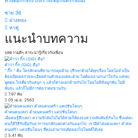
หวังตอกก็จริง ถึงเราจะตอกแต่รักจิงนะ
ชาย
36
อ่างทอง
หาคู่
แนะนำบทความ
บทความดีๆ สาระน่ารู้เกี่ยวกับเพื่อน
คำว่า กิ๊ก (GIG) คือ?
“ กิ๊ก ” คือ ใครสักคนที่สามารถคุยด้วย ปรึกษาด้วยได้ทุกเรื่อง โดยไม่จำเป็น
ต้องเปิดเผยรายละเอียดส่วนตัวของแต่ละฝ่าย ไม่ต้องเอาอกเอาใจกัน แค่พบ
พูดคุย ไปเที่ยวกันสนุก ๆ แล้วก็ต่างแยกย้ายกันไป โดยไม่มีข้อผูกพัน ไม่มี
พันธะ แล้วก็ไม่มีการต่อว่าต่อขานกัน
7.97 พัน
05 เม.ย. 2563
คำคมคนเหงา คำคมคนเศร้า แคปชั่นโดนๆ
เมื่อคนรู้สึกเหงา ความรักมันไปไม่ได้สวยก็ต้องจบความสัมพันธ์กันไป ซึ่งแต่ละ
คนก็มีวิธีรับมือกับอาการอกหักแตกต่างกันออกไป เรามีคำคมคนเหงา คำคม
คนเศร้า แคปชั่นโดนๆ ที่คุณสามารถคัดลอกไปโพสต์ได้เลย
5.41 พัน