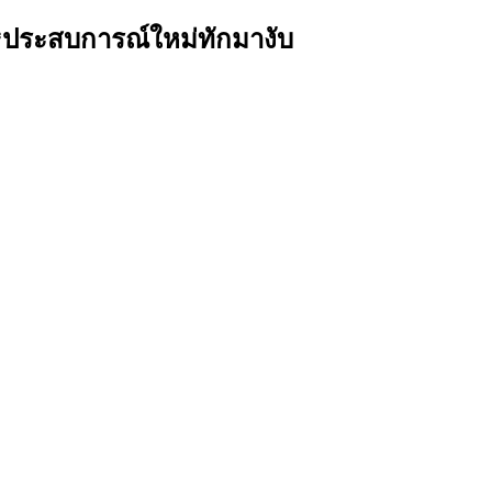
คร*ประสบการณ์ใหม่ทักมางับ