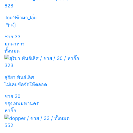
628
llou^lข้ามา_la่u
l*jาจัj
ชาย
33
มุกดาหาร
ทั้งหมด
323
สุริยา พันธ์เลิศ
ไม่เคยขัดจัดให้ตลอด
ชาย
30
กรุงเทพมหานคร
หากิ๊ก
552