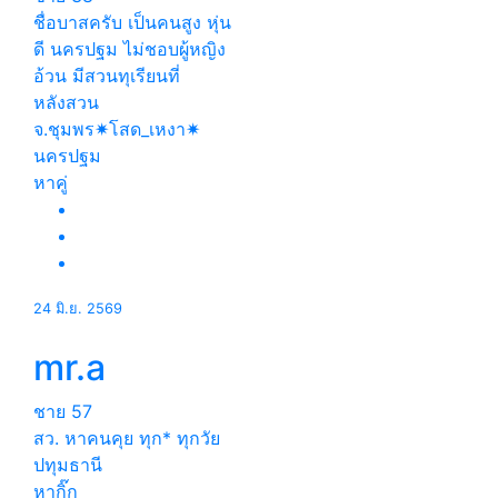
ชื่อบาสครับ เป็นคนสูง หุ่น
ดี นครปฐม ไม่ชอบผู้หญิง
อ้วน มีสวนทุเรียนที่
หลังสวน
จ.ชุมพร✷โสด_เหงา✷
นครปฐม
หาคู่
24 มิ.ย. 2569
mr.a
ชาย
57
สว. หาคนคุย ทุก* ทุกวัย
ปทุมธานี
หากิ๊ก