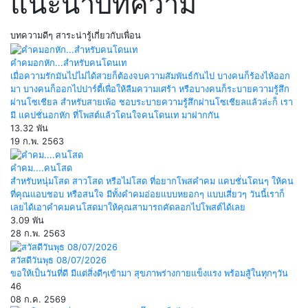
แนะนำบทความ
บทความดีๆ สาระน่ารู้เกี่ยวกับเพื่อน
คำคมอกหัก...สำหรับคนโดนเท
เมื่อความรักมันไปไม่ได้สวยก็ต้องจบความสัมพันธ์กันไป บางคนก็ร้องไห้ออก
มา บางคนก็ออกไปปาร์ตี้เพื่อให้ลืมความเศร้า หรือบางคนก็ระบายความรู้สึก
ผ่านโซเชียล สำหรับสายเพ้อ ชอบระบายความรู้สึกผ่านโซเชียลแล้วล่ะก็ เรา
มี แคปชั่นอกหัก ที่โพสต์แล้วโดนใจคนโดนเท มาฝากกัน
13.32 พัน
19 ก.พ. 2563
คำคม....คนโสด
สำหรับหนุ่มโสด สาวโสด หรือไม่โสด ที่อยากโพสคำคม แคบชั่นโดนๆ ให้คน
ที่คุณแอบชอบ หรือสนใจ มีทั้งคำคมอ่อยแบบหยอกๆ แบบเสี่ยวๆ วันนี้เราก็
เลยได้เอาคำคมคนโสดมาให้คุณสามารถคัดลอกไปโพสต์ได้เลย
3.09 พัน
28 ก.พ. 2563
สวัสดีวันพุธ 08/07/2026
ขอให้เป็นวันที่ดี มีแต่สิ่งดีๆเข้ามา สุขภาพร่างกายแข็งแรง พร้อมสู้ในทุกๆวัน
46
08 ก.ค. 2569