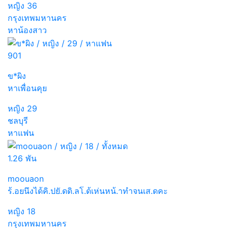
หญิง
36
กรุงเทพมหานคร
หาน้องสาว
901
ข*ผิง
หาเพื่อนคุย
หญิง
29
ชลบุรี
หาแฟน
1.26 พัน
moouaon
ร้.อยนึงได้คิ.ปยั.ดดิ.ลโ.ด้เห่นหน้.าทำจนเส.ดคะ
หญิง
18
กรุงเทพมหานคร