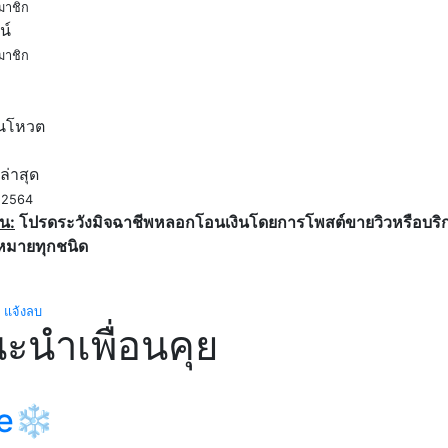
มาชิก
น์
มาชิก
ค
นโหวต
ล่าสุด
. 2564
น:
โปรดระวังมิจฉาชีพหลอกโอนเงินโดยการโพสต์ขายวิวหรือบริการ
หมายทุกชนิด
แจ้งลบ
ะนำเพื่อนคุย
ce❄️