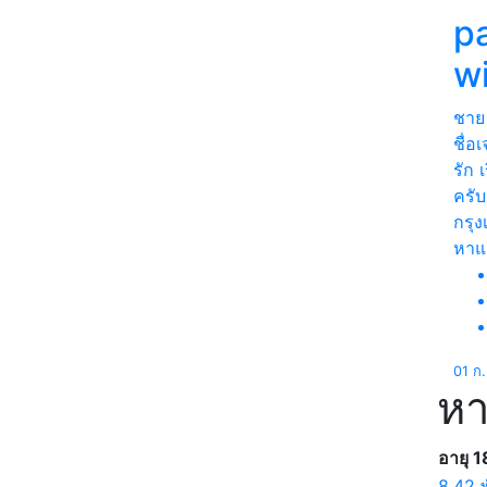
p
w
ชาย
ชื่อ
รัก 
ครับ
กรุ
หา
01 ก
หา
อายุ 1
8.42 