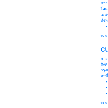
ชาย
โสด
เพชร
ทั้ง
15 ก
cu
ชาย
สัง
กรุ
หาพี
13 ก