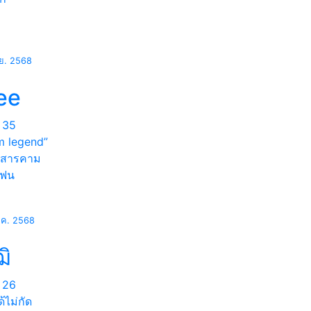
.ย. 2568
ee
35
m legend”
สารคาม
แฟน
.ค. 2568
ฒิ
26
ด้ไม่กัด