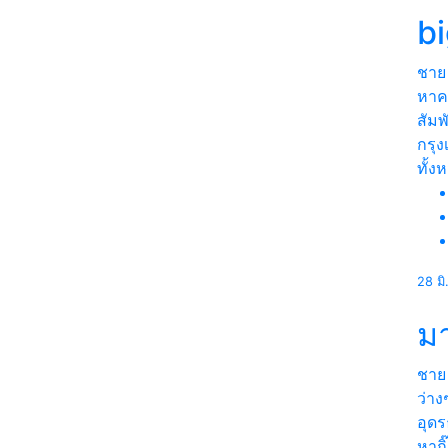
b
ชาย
หาคน
สัมพ
กรุ
ทั้ง
28 มิ
มา
ชาย
ว่าง
อุดร
หากิ