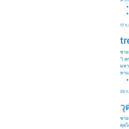
17 ก
tr
ชาย
“i a
มหา
หา
29 ก
วุ
ชาย
คุยไ