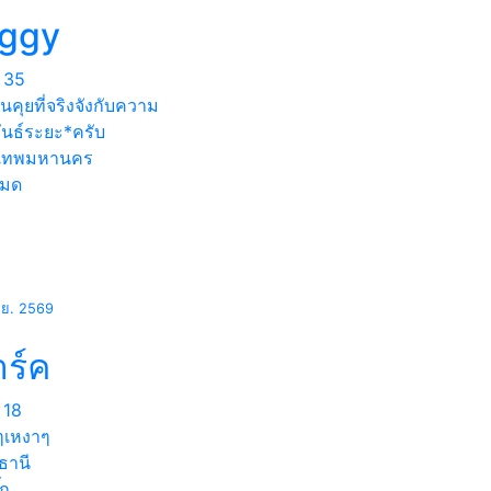
iggy
35
คุยที่จริงจังกับความ
ันธ์ระยะ*ครับ
งเทพมหานคร
หมด
.ย. 2569
ร์ค
18
ๆเหงาๆ
ธานี
๊ก