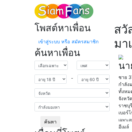
โพสต์หาเพื่อน
สวั
มาเ
เข้าสู่ระบบ หรือ สมัครสมาชิก
ค้นหาเพื่อน
นา
ชาย
3
-
กำลัง
ทั้งหม
จังหวั
ราชบุร
เบอร์
เฉพาะส
ค้นหา
อีเมล์