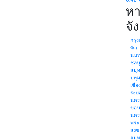
หา
จั
กรุ
พัน)
นนท
ชลบุ
สมุ
ปทุ
เชีย
ระย
นคร
ขอน
นค
พระ
สง
สมุ