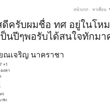
หน้าแรก
หาเพื่อน
สดีครับผมชื่อ ทศ อยู่ในโ
ป็นปีๆพอรับได้สนใจทักมาค
ยณเจริญ นาคราชา
7
+1
มองหา
ด
ด
ี
โทร
มาชิก