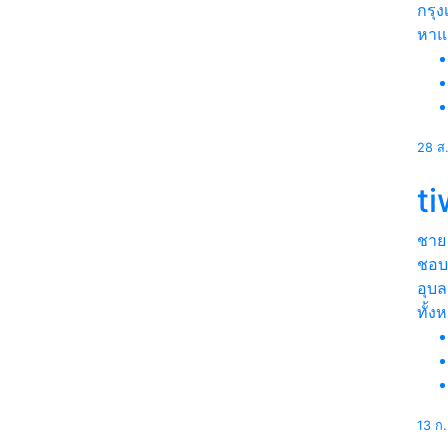
กรุ
หา
28 ส
t
ชาย
ชอบร
อุบ
ทั้ง
13 ก