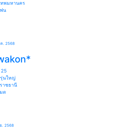
งเทพมหานคร
แฟน
.ค. 2568
iwakon*
25
ุ่นใหญ่
ลราชธานี
หมด
.ย. 2568