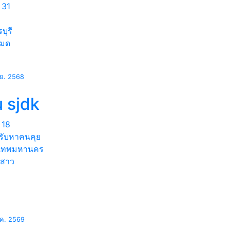
31
บุรี
หมด
.ย. 2568
 sjdk
18
ครับหาคนคุย
งเทพมหานคร
่สาว
.ค. 2569