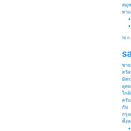
สมุ
หา
16 ก
s
ชาย
สวัส
มิตร
อุด
ใกล้
ครับ
กัน
กรุ
ทั้ง