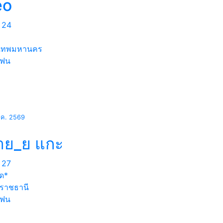
eo
24
งเทพมหานคร
แฟน
ี.ค. 2569
้าย_ย แกะ
27
ด*
ลราชธานี
แฟน