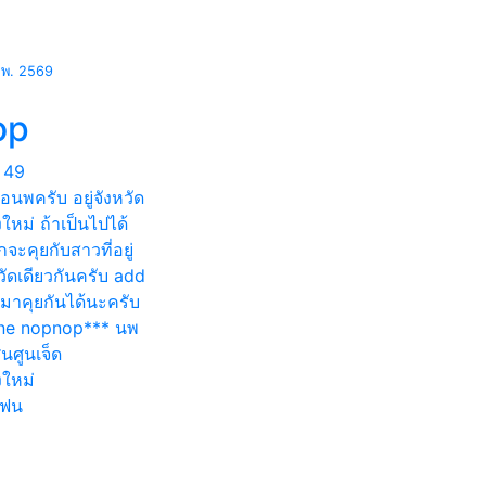
.พ. 2569
op
49
่อนพครับ อยู่จังหวัด
งใหม่ ถ้าเป็นไปได้
จะคุยกับสาวที่อยู่
วัดเดียวกันครับ add
 มาคุยกันได้นะครับ
line nopnop*** นพ
นศูนเจ็ด
งใหม่
แฟน