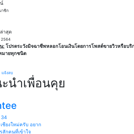
น์
มาชิก
ค
ล่าสุด
. 2564
น:
โปรดระวังมิจฉาชีพหลอกโอนเงินโดยการโพสต์ขายวิวหรือบริการ
หมายทุกชนิด
แจ้งลบ
ะนำเพื่อนคุย
htee
34
มเชียงใหม่ครับ อยาก
รสักคนที่เข้าใจ