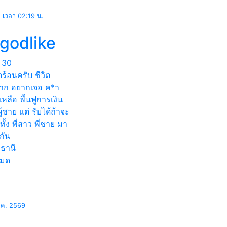
ธ เวลา 02:19 น.
fgodlike
30
ดร้อนครับ ชีวิต
าก อยากเจอ ค*า
เหลือ พื้นฟูการเงิน
ผู้ชาย แต่ รับได้ถ้าจะ
 ทั้ง พี่สาว พี่ชาย มา
กัน
ธานี
หมด
ี.ค. 2569