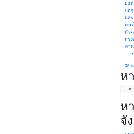
ยอด 
บอๆ
และก
คนที
มิจฉ
กรุ
หา
05 ก
หา
อาย
หา
จั
กรุ