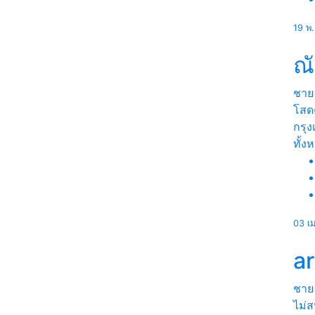
19 พ
ณั
ชาย
โสด
กรุ
ทั้ง
03 เ
a
ชาย
ไม่ส