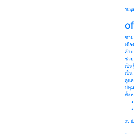
วันพุ
o
ชาย
เดือ
ลำบ
ช่วย
เป็น
เป็น
ดูแล
ปทุม
ทั้ง
05 ม