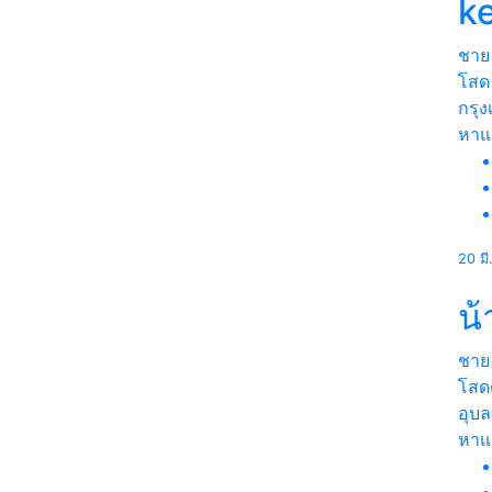
k
ชาย
โสด
กรุ
หา
20 ม
น
ชาย
โสด
อุบ
หา