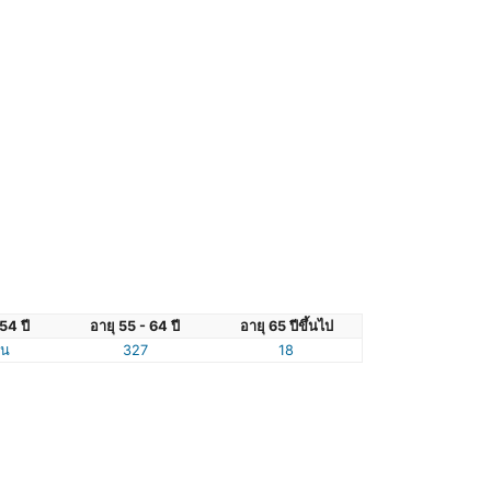
54 ปี
อายุ 55 - 64 ปี
อายุ 65 ปีขึ้นไป
ัน
327
18