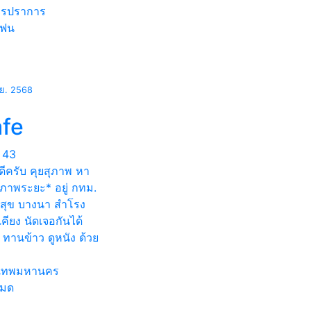
ทรปราการ
แฟน
.ย. 2568
afe
43
ดีครับ คุยสุภาพ หา
ภาพระยะ* อยู่ กทม.
มสุข บางนา สำโรง
เคียง นัดเจอกันได้
 ทานข้าว ดูหนัง ด้วย
งเทพมหานคร
หมด