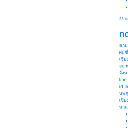
28 ก
n
ชาย
ผมชื
เชีย
อยาก
จังห
line
id 
นพศู
เชีย
หา