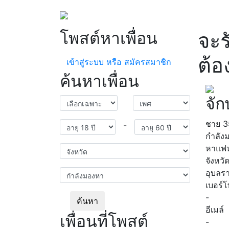
โพสต์หาเพื่อน
จะร
ต้อ
เข้าสู่ระบบ หรือ สมัครสมาชิก
ค้นหาเพื่อน
จัก
ชาย
3
-
กำลัง
หาแฟ
จังหวั
อุบลร
เบอร์
-
ค้นหา
อีเมล์
เพื่อนที่โพสต์
-