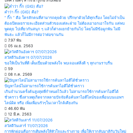
บทความดีๆ สาระน่ารู้เกี่ยวกับเพื่อน
คำว่า กิ๊ก (GIG) คือ?
“ กิ๊ก ” คือ ใครสักคนที่สามารถคุยด้วย ปรึกษาด้วยได้ทุกเรื่อง โดยไม่จำเป็น
ต้องเปิดเผยรายละเอียดส่วนตัวของแต่ละฝ่าย ไม่ต้องเอาอกเอาใจกัน แค่พบ
พูดคุย ไปเที่ยวกันสนุก ๆ แล้วก็ต่างแยกย้ายกันไป โดยไม่มีข้อผูกพัน ไม่มี
พันธะ แล้วก็ไม่มีการต่อว่าต่อขานกัน
7.97 พัน
05 เม.ย. 2563
สวัสดีวันอังคาร 07/07/2026
ขอให้เป็นวันที่ดี เต็มเปี่ยมด้วยพลังใจ พบเจอแต่สิ่งดี ๆ ทุกงานราบรื่น
59
08 ก.ค. 2569
ปัญหาไลน์ไม่สามารถใช้การค้นหาไอดีได้ชั่วคราว
เกินจำนวนครั้งค้นสูงสุดที่กำหนดไว้แล้ว ไม่สามารถใช้การค้นหาไอดีได้
ชั่วคราว ซึ่งสาเหตุเกิดจากหลายปัจจัยคือค้นหาไอดีไลน์ของเพื่อนบนแอพฯ
ไลน์ผิด หรือ เพิ่มเพื่อนรัวๆในเวลาใกล้เคียงกัน
46.60 พัน
12 มี.ค. 2563
สวัสดีวันเสาร์ 11/07/2026
การพักผ่อนคือการเติมพลังให้หัวใจและร่างกาย เพื่อให้เรากลับมาสู้กับวันใหม่