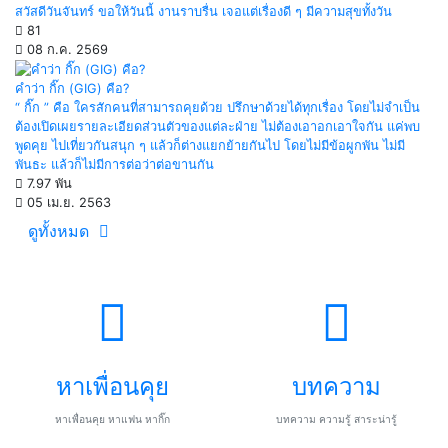
สวัสดีวันจันทร์ ขอให้วันนี้ งานราบรื่น เจอแต่เรื่องดี ๆ มีความสุขทั้งวัน
81
08 ก.ค. 2569
คำว่า กิ๊ก (GIG) คือ?
“ กิ๊ก ” คือ ใครสักคนที่สามารถคุยด้วย ปรึกษาด้วยได้ทุกเรื่อง โดยไม่จำเป็น
ต้องเปิดเผยรายละเอียดส่วนตัวของแต่ละฝ่าย ไม่ต้องเอาอกเอาใจกัน แค่พบ
พูดคุย ไปเที่ยวกันสนุก ๆ แล้วก็ต่างแยกย้ายกันไป โดยไม่มีข้อผูกพัน ไม่มี
พันธะ แล้วก็ไม่มีการต่อว่าต่อขานกัน
7.97 พัน
05 เม.ย. 2563
ดูทั้งหมด
หาเพื่อนคุย
บทความ
หาเพื่อนคุย หาแฟน หากิ๊ก
บทความ ความรู้ สาระน่ารู้