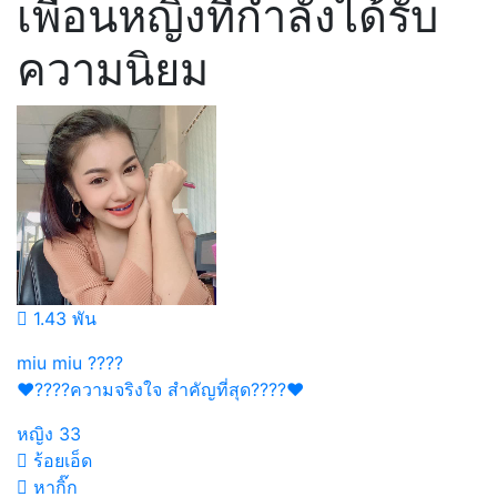
เพื่อนหญิงที่กำลังได้รับ
ความนิยม
1.43 พัน
miu miu ????
❤️????ความจริงใจ สำคัญที่สุด????❤️
หญิง
33
ร้อยเอ็ด
หากิ๊ก