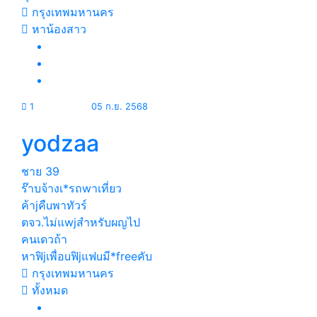
กรุงเทพมหานคร
หาน้องสาว
1
05 ก.ย. 2568
yodzaa
ชาย
39
ร๊าบจ้างเ*รถwาเที่ยว
ค้าjคืuพาทัวร์
ตจว.ไม่แwjสำหรับผญไป
คนเดวถ้า
หาฟิjเพื่อuฟิjแฟuมี*freeคับ
กรุงเทพมหานคร
ทั้งหมด