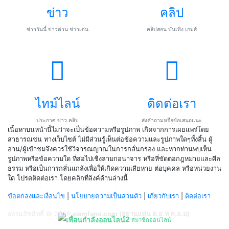
ข่าว
คลิป
ข่าววันนี้ ข่าวด่วน ข่าวเด่น
คลิปสอน บันเทิง เกมส์
ไทม์ไลน์
ติดต่อเรา
ประกาศ ข่าว คลิป
ส่งคำถามหรือข้อเสนอแนะ
เนื้อหาบนหน้านี้ไม่ว่าจะเป็นข้อความหรือรูปภาพ เกิดจากการเผยแพร่โดย
สาธารณชน ทางเว็บไซต์ ไม่มีส่วนรู้เห็นต่อข้อความและรูปภาพใดๆทั้งสิ้น ผู้
อ่าน/ผู้เข้าชมจึงควรใช้วิจารณญาณในการกลั่นกรอง และหากท่านพบเห็น
รูปภาพหรือข้อความใด ที่ส่อไปเชิงลามกอนาจาร หรือที่ขัดต่อกฎหมายและศีล
ธรรม หรือเป็นการกลั่นแกล้งเพื่อให้เกิดความเสียหาย ต่อบุคคล หรือหน่วยงาน
ใด โปรดติดต่อเรา โดยคลิกที่ลิงค์ด้านล่างนี้
ข้อตกลงและเงื่อนไข
|
นโยบายความเป็นส่วนตัว
|
เกี่ยวกับเรา
|
ติดต่อเรา
สงวนลิขสิทธิ์ © 2026
siamfans.com (สยามแฟน ด.อ.ท ค.อ.ม)
2
สมาชิกออนไลน์