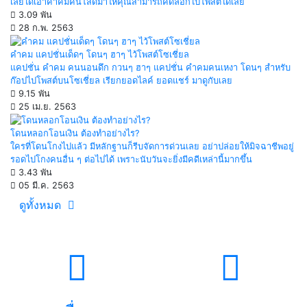
เลยได้เอาคำคมคนโสดมาให้คุณสามารถคัดลอกไปโพสต์ได้เลย
3.09 พัน
28 ก.พ. 2563
คำคม แคปชั่นเด็ดๆ โดนๆ ฮาๆ ไว้โพสต์โซเชี่ยล
แคปชั่น คำคม คนนอนดึก กวนๆ ฮาๆ แคปชั่น คำคมคนเหงา โดนๆ สำหรับ
ก๊อปไปโพสต์บนโซเชี่ยล เรียกยอดไลค์ ยอดแชร์ มาดูกับเลย
9.15 พัน
25 เม.ย. 2563
โดนหลอกโอนเงิน ต้องทำอย่างไร?
ใครที่โดนโกงไปแล้ว มีหลักฐานก็รีบจัดการด่วนเลย อย่าปล่อยให้มิจฉาชีพอยู่
รอดไปโกงคนอื่น ๆ ต่อไปได้ เพราะนับวันจะยิ่งมีคดีเหล่านี้มากขึ้น
3.43 พัน
05 มี.ค. 2563
ดูทั้งหมด