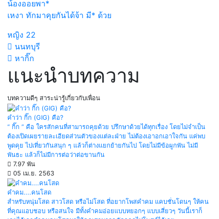
น้องออยพา*
เหงา ทักมาคุยกันได้จ้า มี* ด้วย
หญิง
22
นนทบุรี
หากิ๊ก
แนะนำบทความ
บทความดีๆ สาระน่ารู้เกี่ยวกับเพื่อน
คำว่า กิ๊ก (GIG) คือ?
“ กิ๊ก ” คือ ใครสักคนที่สามารถคุยด้วย ปรึกษาด้วยได้ทุกเรื่อง โดยไม่จำเป็น
ต้องเปิดเผยรายละเอียดส่วนตัวของแต่ละฝ่าย ไม่ต้องเอาอกเอาใจกัน แค่พบ
พูดคุย ไปเที่ยวกันสนุก ๆ แล้วก็ต่างแยกย้ายกันไป โดยไม่มีข้อผูกพัน ไม่มี
พันธะ แล้วก็ไม่มีการต่อว่าต่อขานกัน
7.97 พัน
05 เม.ย. 2563
คำคม....คนโสด
สำหรับหนุ่มโสด สาวโสด หรือไม่โสด ที่อยากโพสคำคม แคบชั่นโดนๆ ให้คน
ที่คุณแอบชอบ หรือสนใจ มีทั้งคำคมอ่อยแบบหยอกๆ แบบเสี่ยวๆ วันนี้เราก็