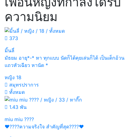
เพื่อนหญิงที่กำลังได้รับ
ความนิยม
373
มิ้นลี่
มัธยม อายุ*-* หา ทุกแบบ นัดก็ได้คุยเล่นก็ได้ เป็นเด็กอ้วน
แถวหัวเฉียว หานัด *
หญิง
18
สมุทรปราการ
ทั้งหมด
1.43 พัน
miu miu ????
❤️????ความจริงใจ สำคัญที่สุด????❤️