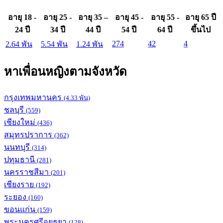
อายุ 18 -
อายุ 25 -
อายุ 35 –
อายุ 45 -
อายุ 55 -
อายุ 65 ปี
24 ปี
34 ปี
44 ปี
54 ปี
64 ปี
ขึ้นไป
274
42
4
2.64 พัน
5.54 พัน
1.24 พัน
หาเพื่อนหญิงตามจังหวัด
กรุงเทพมหานคร
(4.33 พัน)
ชลบุรี
(559)
เชียงใหม่
(436)
สมุทรปราการ
(362)
นนทบุรี
(314)
ปทุมธานี
(281)
นครราชสีมา
(201)
เชียงราย
(192)
ระยอง
(160)
ขอนแก่น
(159)
พระนครศรีอยุธยา
(128)