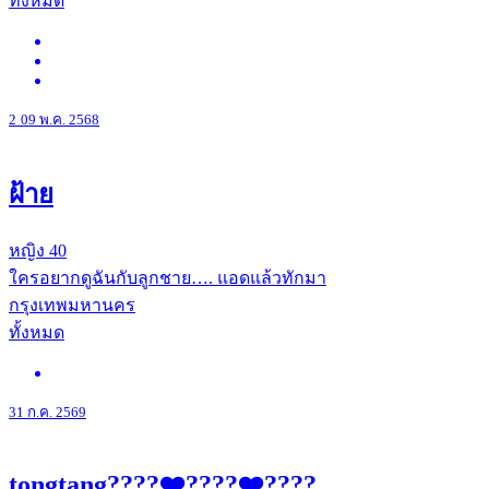
ทั้งหมด
2
09 พ.ค. 2568
ฝ้าย
หญิง
40
ใครอยากดูฉันกับลูกชาย…. แอดแล้วทักมา
กรุงเทพมหานคร
ทั้งหมด
31 ก.ค. 2569
tongtang????❤️‍????❤️‍????