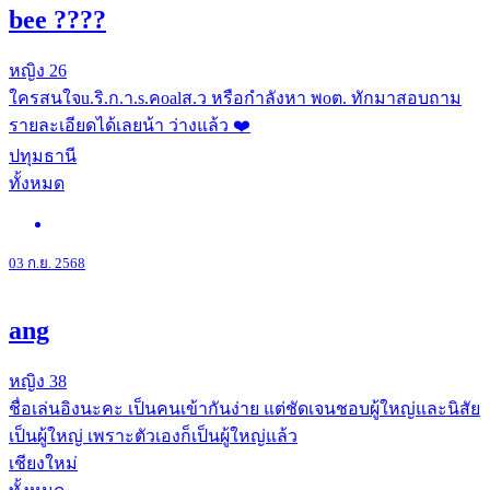
bee ????
หญิง
26
ใครสนใจu.ริ.ก.า.s.คoalส.ว หรือกำลังหา พoต. ทักมาสอบถาม
รายละเอียดได้เลยน้า ว่างแล้ว ❤️
ปทุมธานี
ทั้งหมด
03 ก.ย. 2568
ang
หญิง
38
ชื่อเล่นอิงนะคะ เป็นคนเข้ากันง่าย แต่ชัดเจนชอบผู้ใหญ่และนิสัย
เป็นผู้ใหญ่ เพราะตัวเองก็เป็นผู้ใหญ่แล้ว
เชียงใหม่