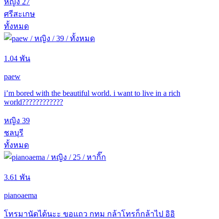
หญิง
27
ศรีสะเกษ
ทั้งหมด
1.04 พัน
paew
i’m bored with the beautiful world. i want to live in a rich
world????????????
หญิง
39
ชลบุรี
ทั้งหมด
3.61 พัน
pianoaema
โทรมานัดได้นะะ ขอแถว กทม กล้าโทรก็กล้าไป อิอิ