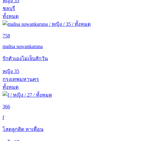
หญิง
35
ชลบุรี
ทั้งหมด
758
malisa suwankaruna
รักตัวเองไม่เจ็บสักวัน
หญิง
35
กรุงเทพมหานคร
ทั้งหมด
366
f
โสดลูกติด หาเพื่อน