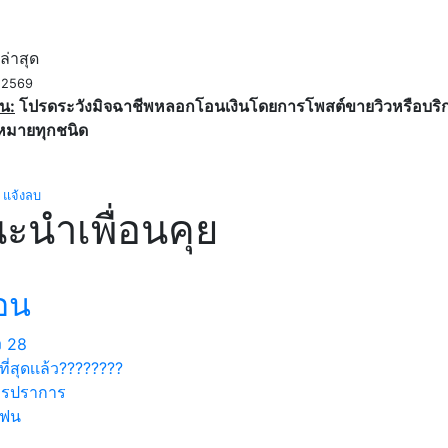
ค
ล่าสุด
. 2569
น:
โปรดระวังมิจฉาชีพหลอกโอนเงินโดยการโพสต์ขายวิวหรือบริการ
หมายทุกชนิด
แจ้งลบ
ะนำเพื่อนคุย
อน
ง
28
ที่สุดเเล้ว????????
ทรปราการ
แฟน