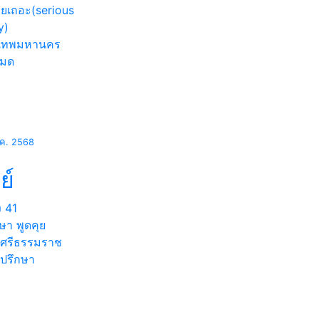
อยเถอะ(serious
y)
งเทพมหานคร
หมด
.ค. 2568
ย์
ง
41
ษา พูดคุย
ศรีธรรมราช
่ปรึกษา