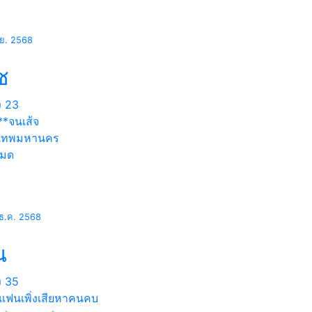
.ย. 2568
ช
ง
23
**จนเส้จ
งเทพมหานคร
หมด
ธ.ค. 2568
น
ง
35
งแฟนเพิ่งเสียหาคนคบ