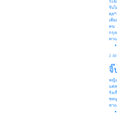
ระย
รับไ
คุย*
เคีย
คน
กรุ
หา
2
30
จิ๊
หญิ
แค่
รังเ
ชลบุ
หา