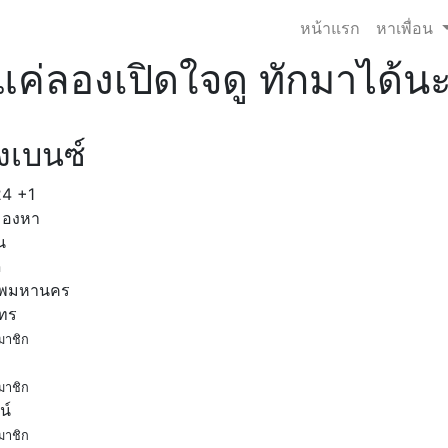
หน้าแรก
หาเพื่อน
แค่ลองเปิดใจดู ทักมาได้นะคะ
งเบนซ์
24
+1
มองหา
น
ด
ทพมหานคร
โทร
มาชิก
มาชิก
น์
มาชิก