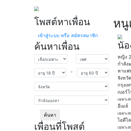
โพสต์หาเพื่อน
หนู
เข้าสู่ระบบ หรือ สมัครสมาชิก
นัอ
ค้นหาเพื่อน
หญิง
กำลัง
หาแฟ
-
จังหวั
กรุงเ
เบอร์
เฉพาะส
อีเมล์
เฉพาะส
ค้นหา
ไอดีไล
เพื่อนที่โพสต์
เฉพาะส