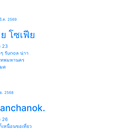
มี.ค. 2569
ีย โซเฟีย
ง
23
ๆ รัuဂoล น่าา
งเทพมหานคร
หมด
.ย. 2568
hanchanok.
ง
26
็เหนื่อนขอเที่ยว