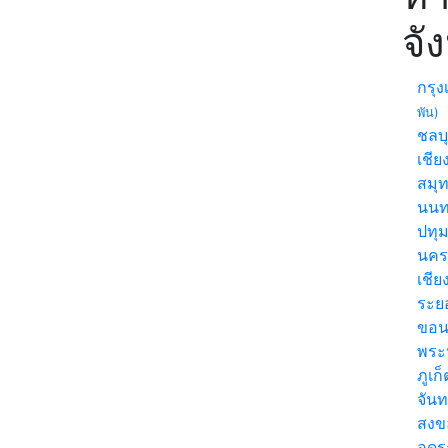
จั
กรุ
พัน)
ชลบุ
เชีย
สมุ
นนท
ปทุ
นคร
เชี
ระย
ขอน
พระ
ภูเก
จันท
สง
อุด