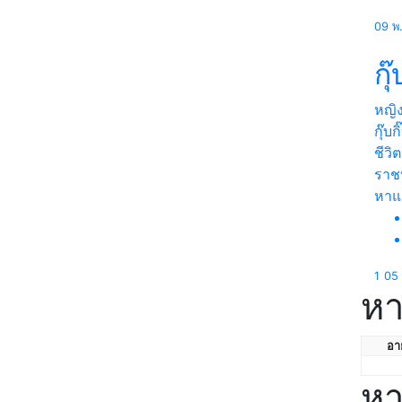
09 พ
กุ๊
หญิ
กุ๊บ
ชีวิต
ราชบ
หา
1
05 
หา
อาย
หา