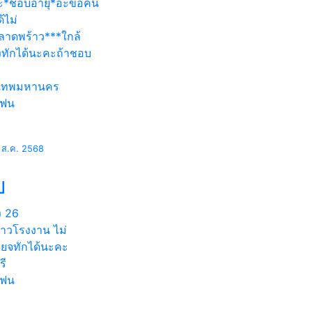
ะ*ชอบอายุ*อะขอคน
ด้ไม่
ลาดพร้าว***ใกล้
งทักได้นะคะถ้าชอบ
งเทพมหานคร
แฟน
 ส.ค. 2568
บ
ง
26
สาวโรงงาน ไม่
กียจทักได้นะคะ
รี
แฟน