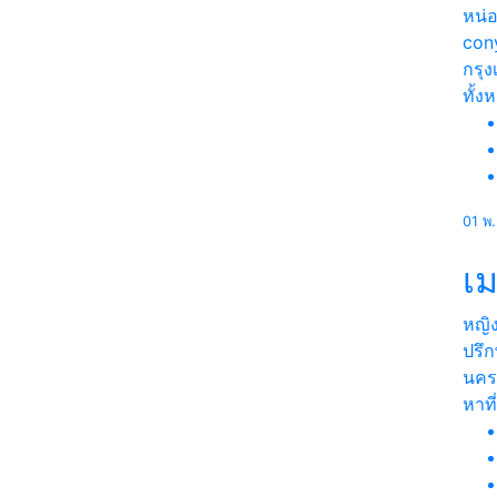
หน่
con
กรุ
ทั้ง
01 พ
เม
หญิ
ปรึก
นคร
หาที