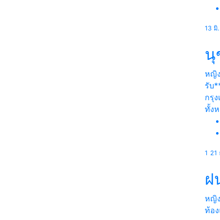
13 มิ
นุ
หญิ
รับ*
กรุ
ทั้ง
1
21 
ฝ
หญิ
ท้อ