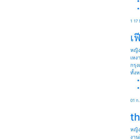
1
17 
เฟ
หญิ
เหงา
กรุ
ทั้ง
01 ก
t
หญิ
งานก