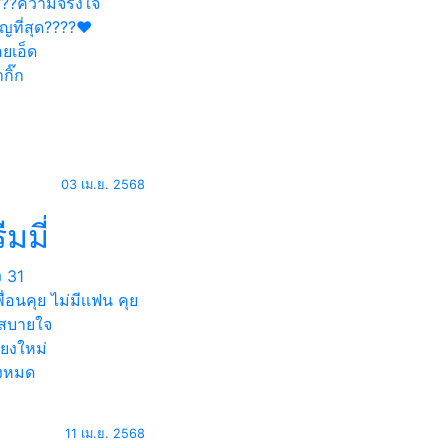
???ความจริงใจ
ญที่สุด????❤️
อยเอ็ด
กิ๊ก
03 เม.ย. 2568
ีมมี่
ง
31
ื่อนคุย ไม่มีเเฟน คุย
ยสบายใจ
ียงใหม่
้งหมด
11 เม.ย. 2568