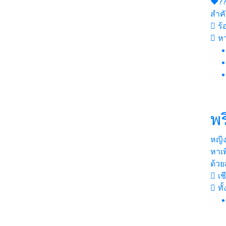
❤️?
สำคั
ร้
หา
พร
หญิ
หาเพ
ด้ว
เช
ทั