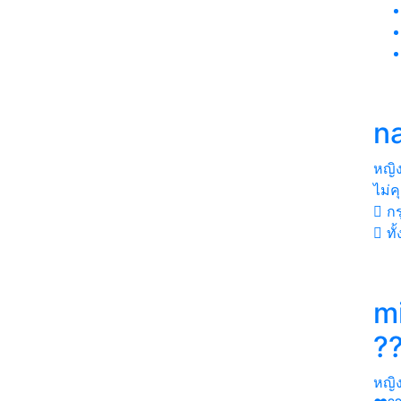
n
หญิ
ไม่ค
กร
ทั
m
?
หญิ