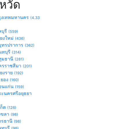
งหวัด
ุงเทพมหานคร
(4.33
บุรี
(559)
ียงใหม่
(436)
ุทรปราการ
(362)
ทบุรี
(314)
ุมธานี
(281)
รราชสีมา
(201)
ียงราย
(192)
ะยอง
(160)
นแก่น
(159)
ะนครศรีอยุธยา
)
เก็ต
(126)
งขลา
(98)
ดรธานี
(98)
นทบุรี
(98)