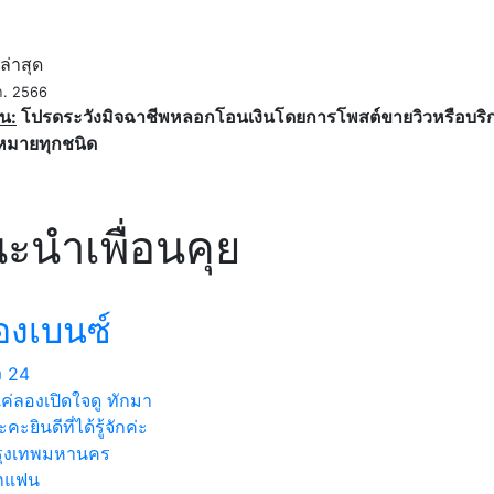
ค
ล่าสุด
ค. 2566
น:
โปรดระวังมิจฉาชีพหลอกโอนเงินโดยการโพสต์ขายวิวหรือบริการ
หมายทุกชนิด
ะนำเพื่อนคุย
องเบนซ์
ง
24
ค่ลองเปิดใจดู ทักมา
คะยินดีที่ได้รู้จักค่ะ
ุงเทพมหานคร
าแฟน