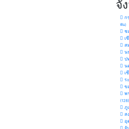
จั
กร
พัน)
ชล
เช
สม
นน
ปท
นค
เช
ร
ขอ
พร
(128
ภู
ส
อุ
จั