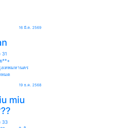
16 มี.ค. 2569
an
ง
31
ุย**+
ุงเทพมหานคร
้งหมด
19 ธ.ค. 2568
iu miu
???
ง
33