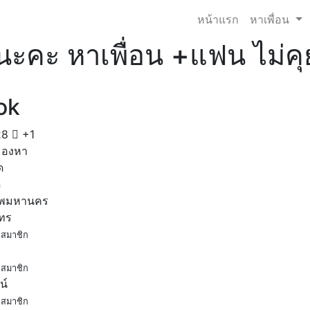
หน้าแรก
หาเพื่อน
กนะคะ หาเพื่อน +แฟน ไม่ค
ok
28
+1
มองหา
ด
ด
ทพมหานคร
โทร
สมาชิก
สมาชิก
น์
สมาชิก