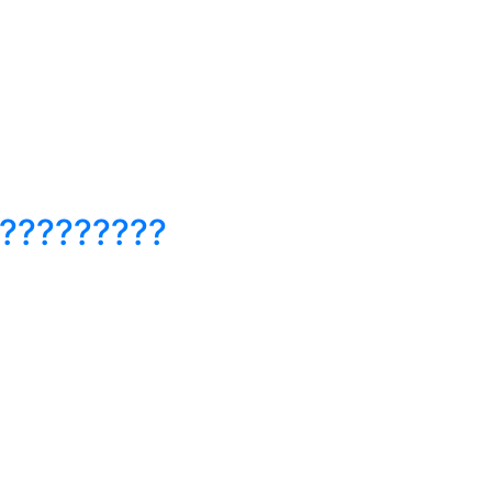
??????????