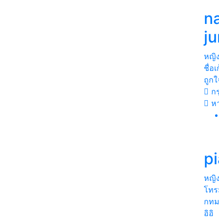
n
j
หญิ
ชื่อ
ถูกใ
กร
ห
p
หญิ
โทร
กทม
อิอิ