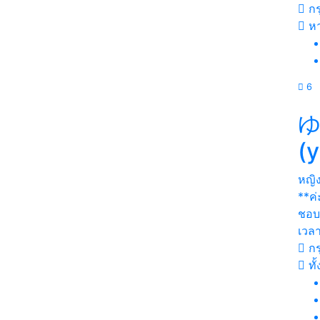
กร
หา
6
(
หญิ
**ค่
ชอบ*
เวล
กร
ทั