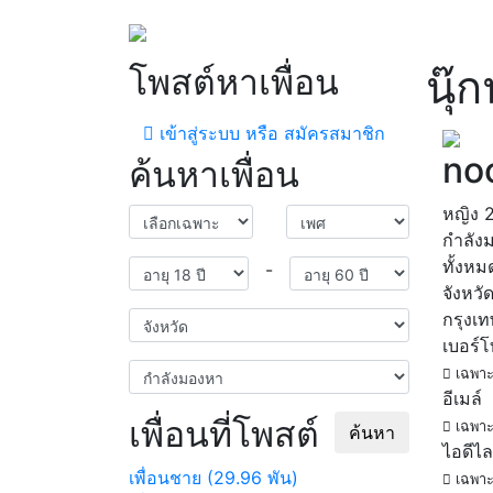
โพสต์หาเพื่อน
นุ๊
เข้าสู่ระบบ หรือ สมัครสมาชิก
no
ค้นหาเพื่อน
หญิง
กำลัง
ทั้งหม
-
จังหวั
กรุงเ
เบอร์
เฉพาะ
อีเมล์
เพื่อนที่โพสต์
เฉพาะ
ค้นหา
ไอดีไล
เพื่อนชาย (29.96 พัน)
เฉพาะ