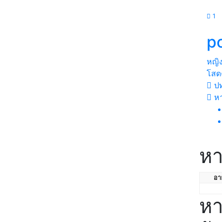
1
p
หญิ
โสดค
ปท
ห
หา
อาย
หา