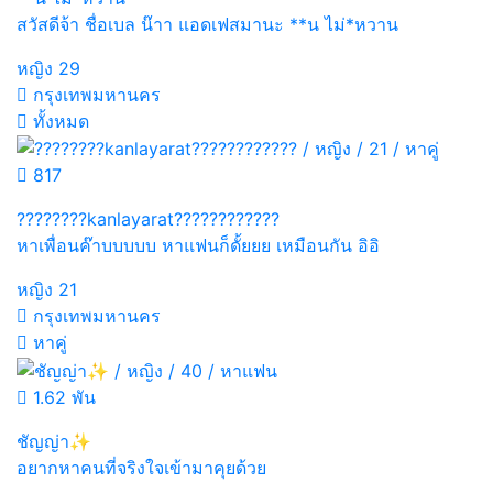
สวัสดีจ้า ชื่อเบล น๊าา แอดเฟสมานะ **น ไม่*หวาน
หญิง
29
กรุงเทพมหานคร
ทั้งหมด
817
????????kanlayarat????????????
หาเพื่อนค๊าบบบบบ หาแฟนก็ดั้ยยย เหมือนกัน อิอิ
หญิง
21
กรุงเทพมหานคร
หาคู่
1.62 พัน
ชัญญ่า✨
อยากหาคนที่จริงใจเข้ามาคุยด้วย