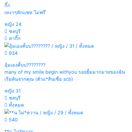
กิ๊ก
เหงาๆทักเเชท ไม่ฟร๊
หญิง
24
ชลบุรี
หากิ๊ก
934
อุ้มเองคั้บบ????????
many of my smile begin withyou รอยยิ้มมากมายของฉัน
เริ่มต้นจากคุณ (ตัวแ*สินเชื่อ scb)
หญิง
31
ชลบุรี
ทั้งหมด
540
**น ไม่*หวาน