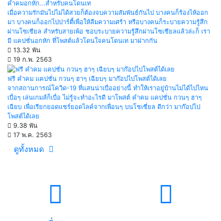
คำคมอกหัก...สำหรับคนโดนเท
เมื่อความรักมันไปไม่ได้สวยก็ต้องจบความสัมพันธ์กันไป บางคนก็ร้องไห้ออก
มา บางคนก็ออกไปปาร์ตี้เพื่อให้ลืมความเศร้า หรือบางคนก็ระบายความรู้สึก
ผ่านโซเชียล สำหรับสายเพ้อ ชอบระบายความรู้สึกผ่านโซเชียลแล้วล่ะก็ เรา
มี แคปชั่นอกหัก ที่โพสต์แล้วโดนใจคนโดนเท มาฝากกัน
13.32 พัน
19 ก.พ. 2563
ฟรี คำคม แคปชั่น กวนๆ ฮาๆ เฉียบๆ มาก๊อปไปโพสต์ได้เลย
จากสถานการณ์โควิด-19 ที่แสนน่าเบื่ออย่างนี้ ทำให้เราอยู่บ้านไม่ได้ไปไหน
เบื่อๆ เล่นเกมส์ก็เบื่อ ไม่รู้จะทำอะไรดี มาโพสต์ คำคม แคปชั่น กวนๆ ฮาๆ
เฉียบ เพื่อเรียกยอดแชร์ยอดไลค์จากเพื่อนๆ บนโชเซี่ยล ดีกว่า มาก๊อปไป
โพสต์ได้เลย
9.38 พัน
17 พ.ค. 2563
ดูทั้งหมด