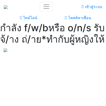
เข้าสู่ระบบ
ไทม์ไลน์
โพสต์หาเพื่อน
กำลัง f/w/bหรือ o/n/s รับ
จ้/าง ถ่/าย*ทำกับผู้หญิงให้