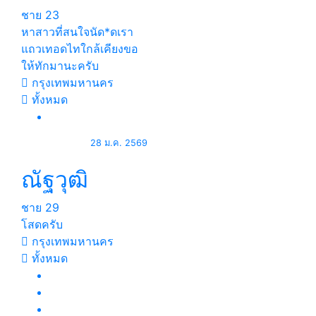
ชาย
23
หาสาวที่สนใจ​นัด*​ด​เรา
แถวเทอดไท​ใกล้​เคียง​ขอ
ให้ทักมานะครับ
กรุงเทพมหานคร
ทั้งหมด
28 ม.ค. 2569
ณัฐวุฒิ
ชาย
29
โสดครับ
กรุงเทพมหานคร
ทั้งหมด