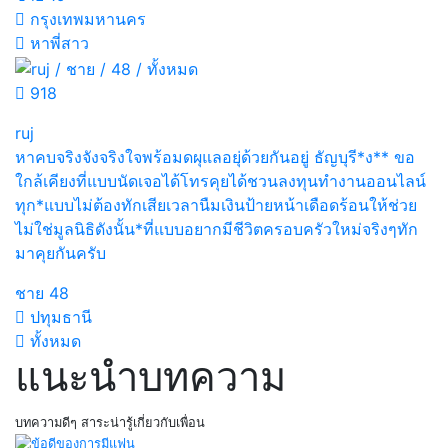
กรุงเทพมหานคร
หาพี่สาว
918
ruj
หาคบจริงจังจริงใจพร้อมดผุแลอยุ่ด้วยกันอยู่ ธัญบุรี*ง** ขอ
ใกล้เคียงที่แบบนัดเจอได้โทรคุยได้ชวนลงทุนทำงานออนไลน์
ทุก*แบบไม่ต้องทักเสียเวลานืมเงินป้ายหน้าเดือดร้อนให้ช่วย
ไม่ใช่มูลนิธิดังนั้น*ที่แบบอยากมีชีวิตครอบครัวใหม่จริงๆทัก
มาคุยกันครับ
ชาย
48
ปทุมธานี
ทั้งหมด
แนะนำบทความ
บทความดีๆ สาระน่ารู้เกี่ยวกับเพื่อน