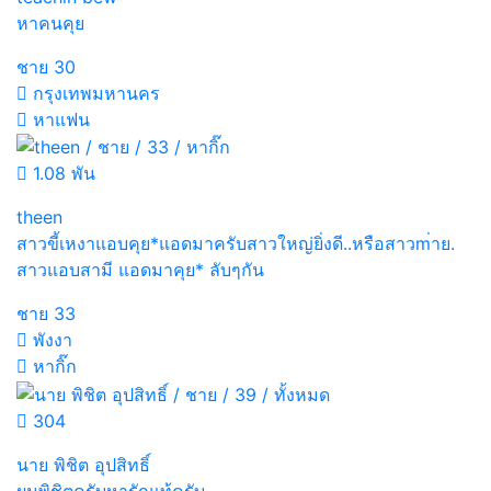
หาคนคุย
ชาย
30
กรุงเทพมหานคร
หาแฟน
1.08 พัน
theen
สาวขี้เหงาแอบคุย*แอดมาครับสาวใหญ่ยิ่งดี..หรือสาวm่าย.
สาวแอบสามี แอดมาคุย* ลับๆกัน
ชาย
33
พังงา
หากิ๊ก
304
นาย พิชิต อุปสิทธิ์
ผมพิชิตครับหารักแท้ครับ