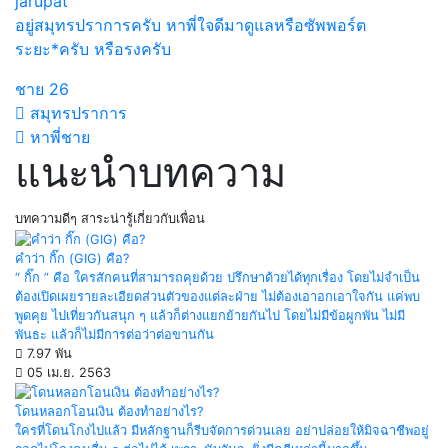
jarupat
อยู่สมุทรปราการครับ หาพี่ใจดีมาดูแลหรือซัพพอร์ต
ระยะ*ครับ หรือรงครับ
ชาย
26
สมุทรปราการ
หาพี่ชาย
แนะนำบทความ
บทความดีๆ สาระน่ารู้เกี่ยวกับเพื่อน
คำว่า กิ๊ก (GIG) คือ?
“ กิ๊ก ” คือ ใครสักคนที่สามารถคุยด้วย ปรึกษาด้วยได้ทุกเรื่อง โดยไม่จำเป็น
ต้องเปิดเผยรายละเอียดส่วนตัวของแต่ละฝ่าย ไม่ต้องเอาอกเอาใจกัน แค่พบ
พูดคุย ไปเที่ยวกันสนุก ๆ แล้วก็ต่างแยกย้ายกันไป โดยไม่มีข้อผูกพัน ไม่มี
พันธะ แล้วก็ไม่มีการต่อว่าต่อขานกัน
7.97 พัน
05 เม.ย. 2563
โดนหลอกโอนเงิน ต้องทำอย่างไร?
ใครที่โดนโกงไปแล้ว มีหลักฐานก็รีบจัดการด่วนเลย อย่าปล่อยให้มิจฉาชีพอยู่