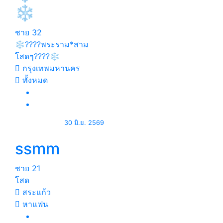
❄️
ชาย
32
❄️????พระราม*สาม
โสดๆ????❄️
กรุงเทพมหานคร
ทั้งหมด
30 มิ.ย. 2569
ssmm
ชาย
21
โสด
สระแก้ว
หาแฟน