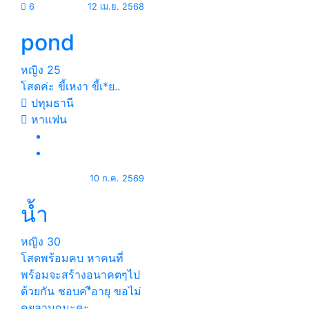
6
12 เม.ย. 2568
pond
หญิง
25
โสดค่ะ ขี้เหงา ขี้เ*ย..
ปทุมธานี
หาแฟน
10 ก.ค. 2569
น้ำ
หญิง
30
โสดพร้อมคบ หาคนที่
พร้อมจะสร้างอนาคตๆไป
ด้วยกัน ชอบค*ีอายุ ขอไม่
คุยลามกนะคะ