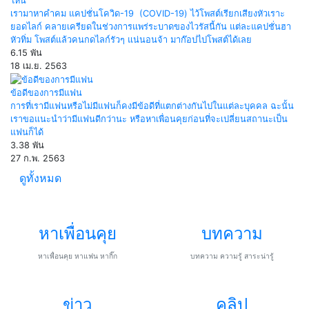
ไหน
เรามาหาคำคม แคปชั่นโควิด-19 (COVID-19) ไว้โพสต์เรียกเสียงหัวเราะ
ยอดไลก์ คลายเครียดในช่วงการแพร่ระบาดของไวรัสนี้กัน แต่ละแคปชั่นฮา
หัวทิ่ม โพสต์แล้วคนกดไลก์รัวๆ แน่นอนจ้า มาก๊อปไปโพสต์ได้เลย
6.15 พัน
18 เม.ย. 2563
ข้อดีของการมีแฟน
การที่เรามีแฟนหรือไม่มีแฟนก็คงมีข้อดีที่แตกต่างกันไปในแต่ละบุคคล ฉะนั้น
เราขอแนะนำว่ามีแฟนดีกว่านะ หรือหาเพื่อนคุยก่อนที่จะเปลี่ยนสถานะเป็น
แฟนก็ได้
3.38 พัน
27 ก.พ. 2563
ดูทั้งหมด
หาเพื่อนคุย
บทความ
หาเพื่อนคุย หาแฟน หากิ๊ก
บทความ ความรู้ สาระน่ารู้
ข่าว
คลิป