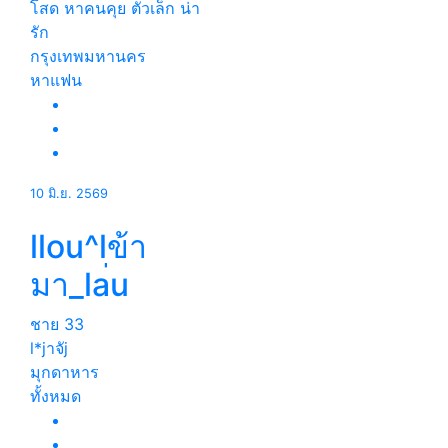
โสด หาคนคุย ตัวเล็ก น่า
รัก
กรุงเทพมหานคร
หาแฟน
10 มิ.ย. 2569
llou^lข้า
มา_la่u
ชาย
33
l*jาจัj
มุกดาหาร
ทั้งหมด