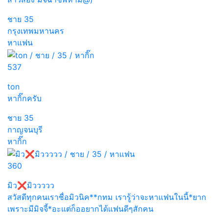
ชาย
35
กรุงเทพมหานคร
หาแฟน
537
ton
หากิ๊กครับ
ชาย
35
กาญจนบุรี
หากิ๊ก
360
มิว❌มิววววว
สวัสดีทุกคนเราชื่อมิวนิค**กทม เรารู้ว่าจะหาแฟนในนี้*ยาก
เพราะมีมิจจี้*อะแต่ก็ออยากได้แฟนดีๆสักคน