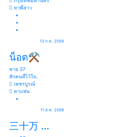
กรุงเทพมหานคร
หาพี่สาว
13 ก.ค. 2569
น็อต⚒
ชาย
37
สักคนที่ไว้ใจ..
เพชรบูรณ์
หาแฟน
11 ส.ค. 2568
三十万 ...