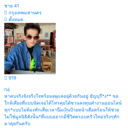
ชาย
41
กรุงเทพมหานคร
ทั้งหมด
919
ruj
หาคบจริงจังจริงใจพร้อมดผุแลอยุ่ด้วยกันอยู่ ธัญบุรี*ง** ขอ
ใกล้เคียงที่แบบนัดเจอได้โทรคุยได้ชวนลงทุนทำงานออนไลน์
ทุก*แบบไม่ต้องทักเสียเวลานืมเงินป้ายหน้าเดือดร้อนให้ช่วย
ไม่ใช่มูลนิธิดังนั้น*ที่แบบอยากมีชีวิตครอบครัวใหม่จริงๆทัก
มาคุยกันครับ