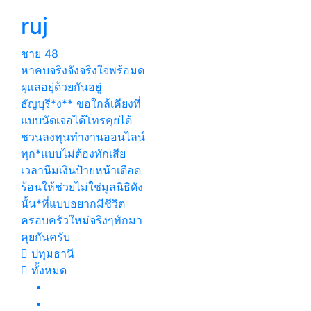
ruj
ชาย
48
หาคบจริงจังจริงใจพร้อมด
ผุแลอยุ่ด้วยกันอยู่
ธัญบุรี*ง** ขอใกล้เคียงที่
แบบนัดเจอได้โทรคุยได้
ชวนลงทุนทำงานออนไลน์
ทุก*แบบไม่ต้องทักเสีย
เวลานืมเงินป้ายหน้าเดือด
ร้อนให้ช่วยไม่ใช่มูลนิธิดัง
นั้น*ที่แบบอยากมีชีวิต
ครอบครัวใหม่จริงๆทักมา
คุยกันครับ
ปทุมธานี
ทั้งหมด