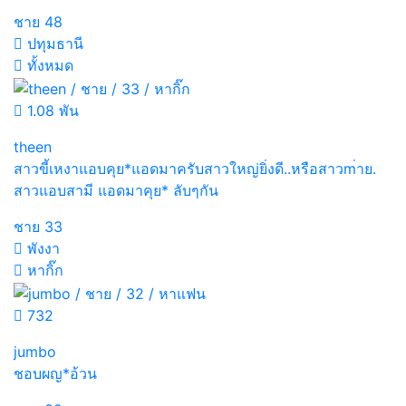
ชาย
48
ปทุมธานี
ทั้งหมด
1.08 พัน
theen
สาวขี้เหงาแอบคุย*แอดมาครับสาวใหญ่ยิ่งดี..หรือสาวm่าย.
สาวแอบสามี แอดมาคุย* ลับๆกัน
ชาย
33
พังงา
หากิ๊ก
732
jumbo
ชอบผญ*อ้วน