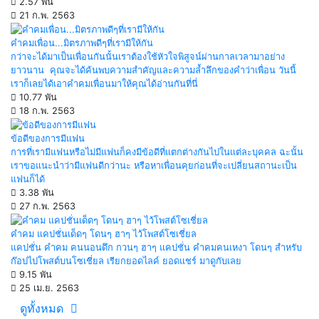
2.57 พัน
21 ก.พ. 2563
คำคมเพื่อน...มิตรภาพดีๆที่เรามีให้กัน
กว่าจะได้มาเป็นเพื่อนกันนั้นเราต้องใช้หัวใจพิสูจน์ผ่านกาลเวลามาอย่าง
ยาวนาน คุณจะได้ค้นพบความสำคัญและความล้ำลึกของคำว่าเพื่อน วันนี้
เราก็เลยได้เอาคำคมเพื่อนมาให้คุณได้อ่านกันที่นี่
10.77 พัน
18 ก.พ. 2563
ข้อดีของการมีแฟน
การที่เรามีแฟนหรือไม่มีแฟนก็คงมีข้อดีที่แตกต่างกันไปในแต่ละบุคคล ฉะนั้น
เราขอแนะนำว่ามีแฟนดีกว่านะ หรือหาเพื่อนคุยก่อนที่จะเปลี่ยนสถานะเป็น
แฟนก็ได้
3.38 พัน
27 ก.พ. 2563
คำคม แคปชั่นเด็ดๆ โดนๆ ฮาๆ ไว้โพสต์โซเชี่ยล
แคปชั่น คำคม คนนอนดึก กวนๆ ฮาๆ แคปชั่น คำคมคนเหงา โดนๆ สำหรับ
ก๊อปไปโพสต์บนโซเชี่ยล เรียกยอดไลค์ ยอดแชร์ มาดูกับเลย
9.15 พัน
25 เม.ย. 2563
ดูทั้งหมด