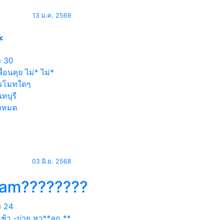
13 ม.ค. 2569
*
ง
30
ื่อนคุย ไม่* ไม่*
รโมทใดๆ
ทบุรี
้งหมด
03 มิ.ย. 2568
am????????
ง
24
เช้า -บ่าย หา**ลูก **