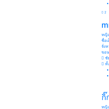
2
m
หญิ
ชื่อ
จั่ง
ขอน
ชั
ทั
กิ๊
หญิ