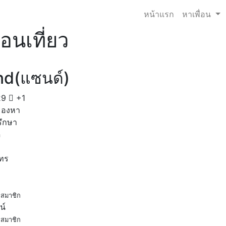
หน้าแรก
หาเพื่อน
่อนเที่ยว
nd(แซนด์)
29
+1
มองหา
รึกษา
ด
โทร
สมาชิก
น์
สมาชิก