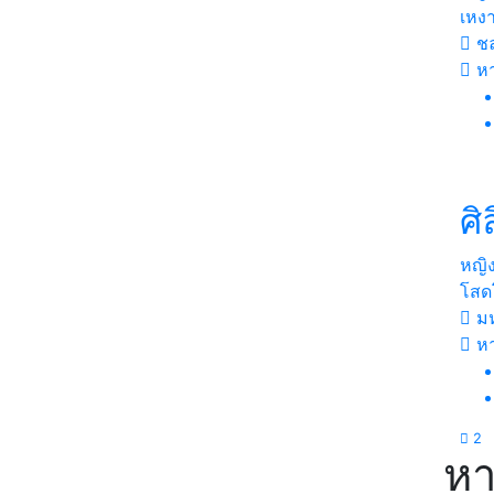
เหงา
ชล
หา
ศิ
หญิ
โสดโ
ม
ห
2
หา