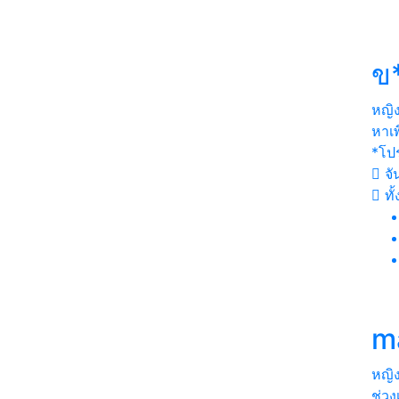
ข
หญิ
หาเพ
*โป
จัน
ทั
m
หญิ
ช่วง