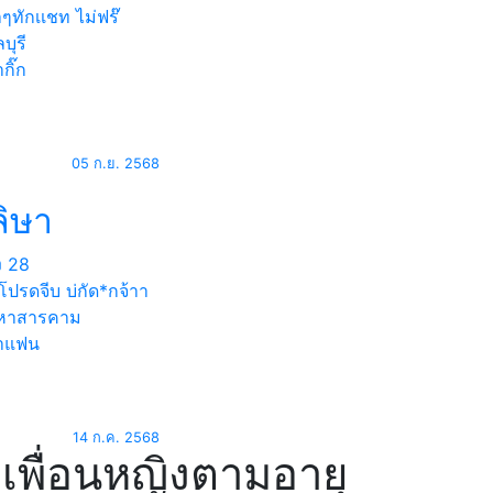
ๆทักเเชท ไม่ฟร๊
บุรี
กิ๊ก
05 ก.ย. 2568
ลิษา
ง
28
ปรดจีบ บ่กัด*กจ้าา
หาสารคาม
าแฟน
14 ก.ค. 2568
เพื่อนหญิงตามอายุ