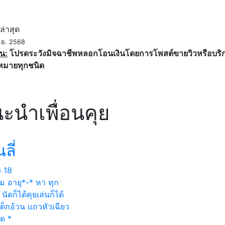
ค
ล่าสุด
.ย. 2568
น:
โปรดระวังมิจฉาชีพหลอกโอนเงินโดยการโพสต์ขายวิวหรือบริการ
หมายทุกชนิด
ะนำเพื่อนคุย
นลี่
ง
18
ม อายุ*-* หา ทุก
นัดก็ได้คุยเล่นก็ได้
เด็กอ้วน แถวหัวเฉียว
ด *