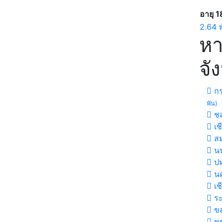
อายุ 1
2.64 
หา
จั
กร
พัน)
ชล
เช
สม
นน
ปท
นค
เช
ร
ขอ
พร