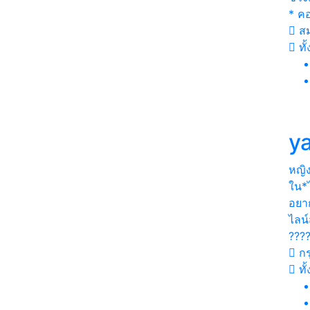
* คอ
สม
ทั
ya
หญิ
ใน*ไ
อยาก
ไลน์
???
กร
ทั