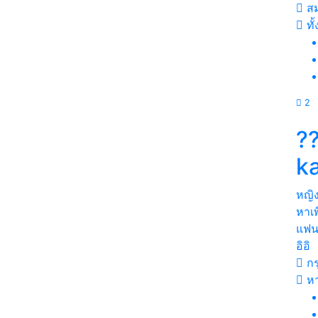
สม
ทั
2
?
k
หญิ
หาเ
แฟนก
อิอิ
กร
หา