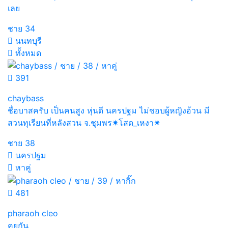
เลย
ชาย
34
นนทบุรี
ทั้งหมด
391
chaybass
ชื่อบาสครับ เป็นคนสูง หุ่นดี นครปฐม ไม่ชอบผู้หญิงอ้วน มี
สวนทุเรียนที่หลังสวน จ.ชุมพร✷โสด_เหงา✷
ชาย
38
นครปฐม
หาคู่
481
pharaoh cleo
คุยกัน