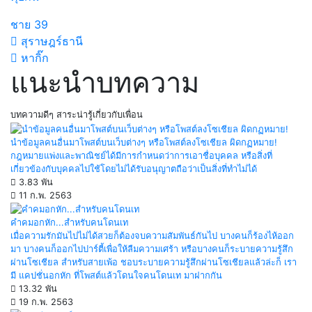
ชาย
39
สุราษฎร์ธานี
หากิ๊ก
แนะนำบทความ
บทความดีๆ สาระน่ารู้เกี่ยวกับเพื่อน
นำข้อมูลคนอื่นมาโพสต์บนเว็บต่างๆ หรือโพสต์ลงโซเชียล ผิดกฏหมาย!
กฎหมายแพ่งและพาณิชย์ได้มีการกำหนดว่าการเอาชื่อบุคคล หรือสิ่งที่
เกี่ยวข้องกับบุคคลไปใช้โดยไม่ได้รับอนุญาตถือว่าเป็นสิ่งที่ทำไม่ได้
3.83 พัน
11 ก.พ. 2563
คำคมอกหัก...สำหรับคนโดนเท
เมื่อความรักมันไปไม่ได้สวยก็ต้องจบความสัมพันธ์กันไป บางคนก็ร้องไห้ออก
มา บางคนก็ออกไปปาร์ตี้เพื่อให้ลืมความเศร้า หรือบางคนก็ระบายความรู้สึก
ผ่านโซเชียล สำหรับสายเพ้อ ชอบระบายความรู้สึกผ่านโซเชียลแล้วล่ะก็ เรา
มี แคปชั่นอกหัก ที่โพสต์แล้วโดนใจคนโดนเท มาฝากกัน
13.32 พัน
19 ก.พ. 2563