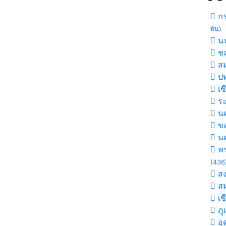
กร
พัน)
นน
ชล
สม
ปท
เช
ร
นค
ขอ
น
พร
(436
ส
สม
เช
ภู
อุ