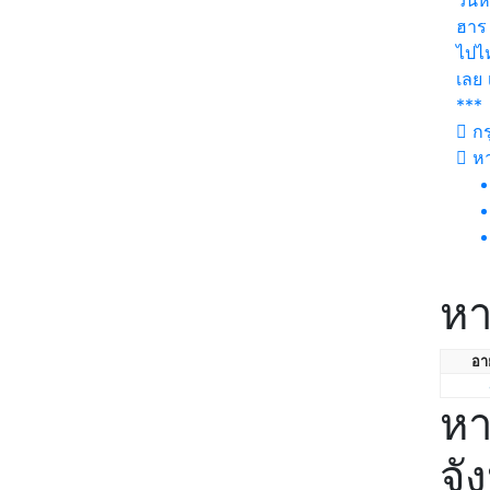
วันห
ฮาร 
ไปไห
เลย 
***
กร
ห
หา
อาย
หา
จั