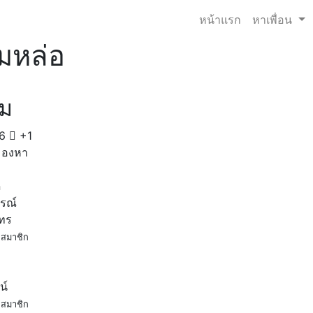
หน้าแรก
หาเพื่อน
่มหล่อ
่ม
6
+1
มองหา
ด
ูรณ์
โทร
สมาชิก
น์
สมาชิก