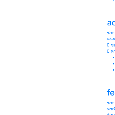
ao
ชาย
คนธร
ชล
ห
fe
ชาย
หาเพ