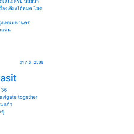
เจมส์นะครับ นิสัยน่า
เรื่องเตียงได้หมด โสด
ุงเทพมหานคร
าแฟน
01 ก.ค. 2568
asit
36
navigate together
ะแก้ว
คู่