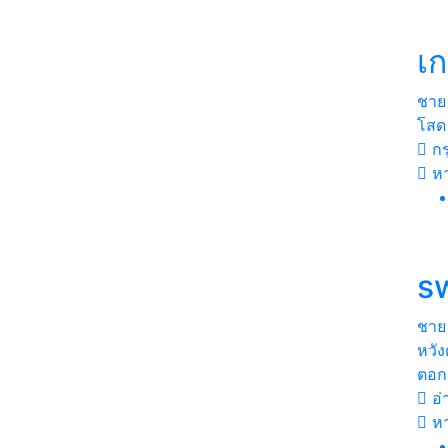
เก
ชาย
โสด
กร
ห
s
ชาย
หวัง
ตอกแ
อ่
หา