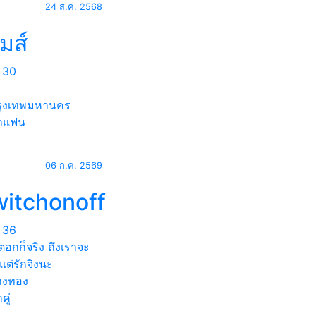
24 ส.ค. 2568
มส์
30
ุงเทพมหานคร
าแฟน
06 ก.ค. 2569
witchonoff
36
ตอกก็จริง ถึงเราจะ
ต่รักจิงนะ
างทอง
คู่