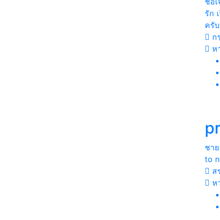
ชื่อ
รัก 
ครับ
กร
ห
pr
ชาย
to 
สร
หา