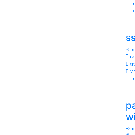
s
ชาย
โสด
สร
ห
p
w
ชาย