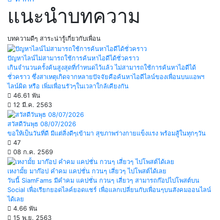
แนะนำบทความ
บทความดีๆ สาระน่ารู้เกี่ยวกับเพื่อน
ปัญหาไลน์ไม่สามารถใช้การค้นหาไอดีได้ชั่วคราว
เกินจำนวนครั้งค้นสูงสุดที่กำหนดไว้แล้ว ไม่สามารถใช้การค้นหาไอดีได้
ชั่วคราว ซึ่งสาเหตุเกิดจากหลายปัจจัยคือค้นหาไอดีไลน์ของเพื่อนบนแอพฯ
ไลน์ผิด หรือ เพิ่มเพื่อนรัวๆในเวลาใกล้เคียงกัน
46.61 พัน
12 มี.ค. 2563
สวัสดีวันพุธ 08/07/2026
ขอให้เป็นวันที่ดี มีแต่สิ่งดีๆเข้ามา สุขภาพร่างกายแข็งแรง พร้อมสู้ในทุกๆวัน
47
08 ก.ค. 2569
เหงามั้ย มาก๊อป คำคม แคปชั่น กวนๆ เสี่ยวๆ ไปโพสต์ได้เลย
วันนี้ SiamFams มีคำคม แคปชั่น กวนๆ เสี่ยวๆ สามารถก๊อปไปโพสต์บน
Social เพื่อเรียกยอดไลค์ยอดแชร์ เพื่อแลกเปลี่ยนกับเพื่อนๆบนสังคมออนไลน์
ได้เลย
4.66 พัน
15 พ.ย. 2563