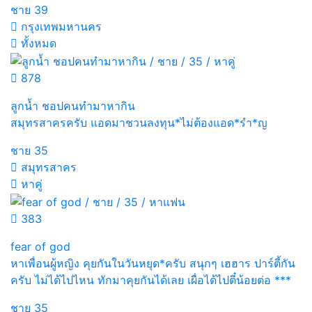
ชาย
39
กรุงเทพมหานคร
ทั้งหมด
878
ลูกน้ำ ชอปคนทำมาหากิน
สมุทรสาครครับ แอดมาชวนลงทุน*ไม่ต้องแอด*รำ*ญ
ชาย
35
สมุทรสาคร
หาคู่
383
fear of god
หาเพื่อนผู้หญิง คุยกันในวันหยุด*ครับ สนุกๆ เฮฮาร ปาร์ตี้กัน
ครับ ไม่ได้ไปไหน ทักมาคุยกันได้เลย เผื่อได้ไปตี๋น้อยต่อ ***
ชาย
35