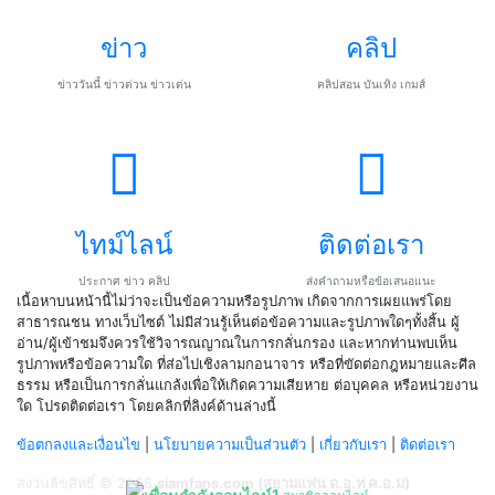
ข่าว
คลิป
ข่าววันนี้ ข่าวด่วน ข่าวเด่น
คลิปสอน บันเทิง เกมส์
ไทม์ไลน์
ติดต่อเรา
ประกาศ ข่าว คลิป
ส่งคำถามหรือข้อเสนอแนะ
เนื้อหาบนหน้านี้ไม่ว่าจะเป็นข้อความหรือรูปภาพ เกิดจากการเผยแพร่โดย
สาธารณชน ทางเว็บไซต์ ไม่มีส่วนรู้เห็นต่อข้อความและรูปภาพใดๆทั้งสิ้น ผู้
อ่าน/ผู้เข้าชมจึงควรใช้วิจารณญาณในการกลั่นกรอง และหากท่านพบเห็น
รูปภาพหรือข้อความใด ที่ส่อไปเชิงลามกอนาจาร หรือที่ขัดต่อกฎหมายและศีล
ธรรม หรือเป็นการกลั่นแกล้งเพื่อให้เกิดความเสียหาย ต่อบุคคล หรือหน่วยงาน
ใด โปรดติดต่อเรา โดยคลิกที่ลิงค์ด้านล่างนี้
ข้อตกลงและเงื่อนไข
|
นโยบายความเป็นส่วนตัว
|
เกี่ยวกับเรา
|
ติดต่อเรา
สงวนลิขสิทธิ์ © 2026
siamfans.com (สยามแฟน ด.อ.ท ค.อ.ม)
1