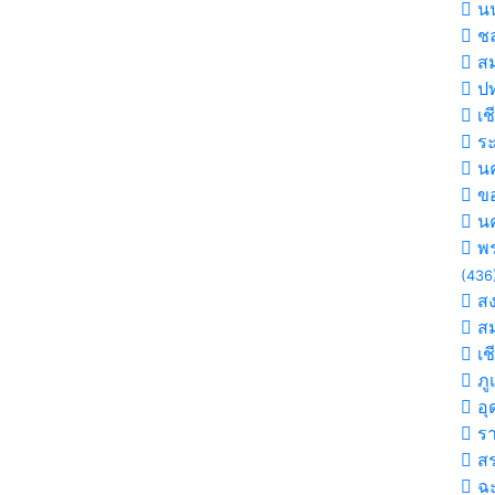
นน
ชล
สม
ปท
เช
ร
นค
ขอ
น
พร
(436
ส
สม
เช
ภู
อุ
รา
สร
ฉะ