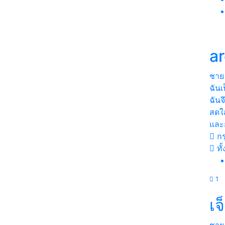
ar
ชาย
ฉันเ
ฉันจ
สดใ
และก
กร
ทั
1
เจ