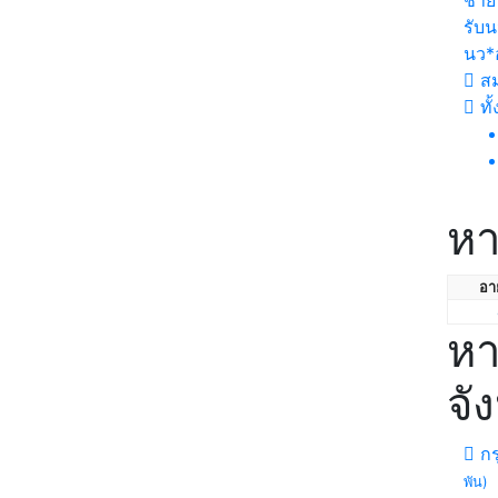
ชาย
รับ
นว*
สม
ทั
หา
อาย
หา
จั
กร
พัน)