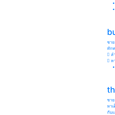
bu
ชาย
ทักท
ลำ
หา
t
ชาย
หาเด
กับ