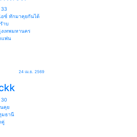
33
 ไอซ์ ทักมาคุยกันได้
รัาบ
ุงเทพมหานคร
าแฟน
24 เม.ย. 2569
ackk
30
นคุย
ุมธานี
คู่