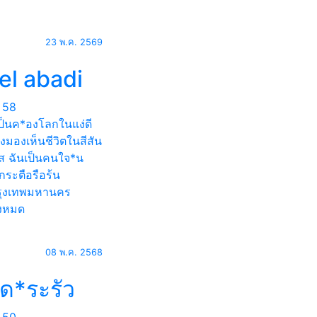
23 พ.ค. 2569
el abadi
58
ป็นค*องโลกในแง่ดี
ึงมองเห็นชีวิตในสีสัน
ส ฉันเป็นคนใจ*น
ระตือรือร้น
ุงเทพมหานคร
้งหมด
08 พ.ค. 2568
็ด*ระรัว