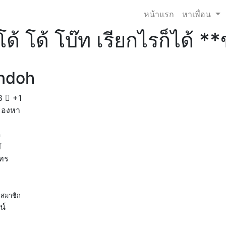
หน้าแรก
หาเพื่อน
โด้ โด้ โบ๊ท เรียกไรก็ได้ 
ndoh
8
+1
มองหา
ด
ฬ
โทร
สมาชิก
น์