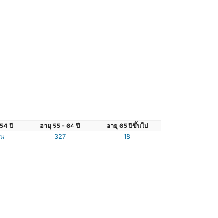
54 ปี
อายุ 55 - 64 ปี
อายุ 65 ปีขึ้นไป
ัน
327
18