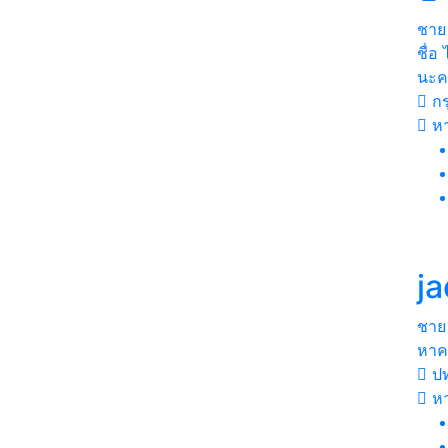
ชาย
ชื่อ
นะค
กร
ห
j
ชาย
หาค
ปท
หา