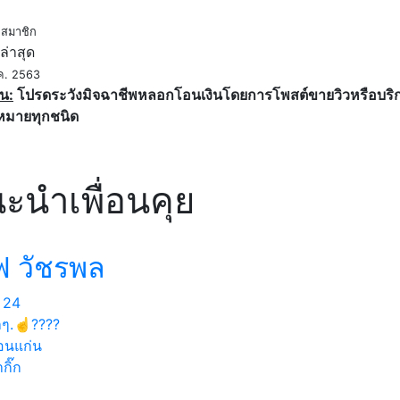
ค
สมาชิก
ล่าสุด
ค. 2563
น:
โปรดระวังมิจฉาชีพหลอกโอนเงินโดยการโพสต์ขายวิวหรือบริการ
หมายทุกชนิด
ะนำเพื่อนคุย
ฟ วัชรพล
24
าๆ.☝️????
นแก่น
กิ๊ก