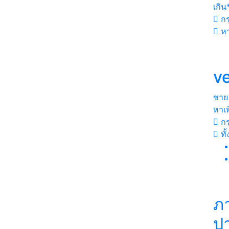
เกิน
กร
หา
ve
ชาย
หาเพ
กร
ทั
ภา
ปา