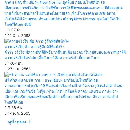
คำคม แคปชั่น เสี่ยวๆ New Normal ยุคใหม่ ก๊อปไปโพสต์ได้เลย
เมื่อสถานการณ์โควิด-19 เริ่มดีขึ้น การใช้ชีวิตของแต่ละคนจากที่ต้องอยู่แต่
บ้านก็เริ่มจะสามารถไปเดินห้างได้บ้างแล้ว เพื่อเป็นการคลายเครียดทาง
เว็บไซต์จึงได้รวบรวม คำคม แคปชั่น เสี่ยวๆ New Normal ยุคใหม่ ก๊อปไป
โพสต์ได้เลย ดังนี้
9.97 พัน
12 มิ.ย. 2563
ความจริงใจ คือ ความรู้สึกที่ดีที่แท้จริง
คำว่า จริงใจ มีความศักดิ์สิทธิ์มากขึ้นมันต้องออกมาในรูปแบบของการที่เราให้
ความจริงใจใครไปผลที่กลับมาก็คือความจริงใจที่ตอบกลับมา
17.07 พัน
27 ก.พ. 2563
ฟรี คำคม แคปชั่น กวนๆ ฮาๆ เฉียบๆ มาก๊อปไปโพสต์ได้เลย
จากสถานการณ์โควิด-19 ที่แสนน่าเบื่ออย่างนี้ ทำให้เราอยู่บ้านไม่ได้ไปไหน
เบื่อๆ เล่นเกมส์ก็เบื่อ ไม่รู้จะทำอะไรดี มาโพสต์ คำคม แคปชั่น กวนๆ ฮาๆ
เฉียบ เพื่อเรียกยอดแชร์ยอดไลค์จากเพื่อนๆ บนโชเซี่ยล ดีกว่า มาก๊อปไป
โพสต์ได้เลย
9.38 พัน
17 พ.ค. 2563
ดูทั้งหมด