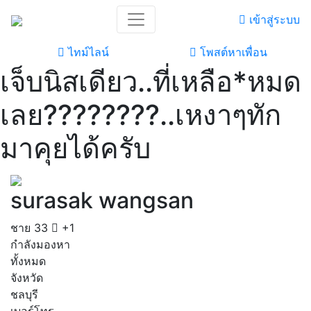
เข้าสู่ระบบ
ไทม์ไลน์
โพสต์หาเพื่อน
เจ็บนิสเดียว..ที่เหลือ*หมด
เลย????????..เหงาๆทัก
มาคุยได้ครับ
surasak wangsan
ชาย
33
+1
กำลังมองหา
ทั้งหมด
จังหวัด
ชลบุรี