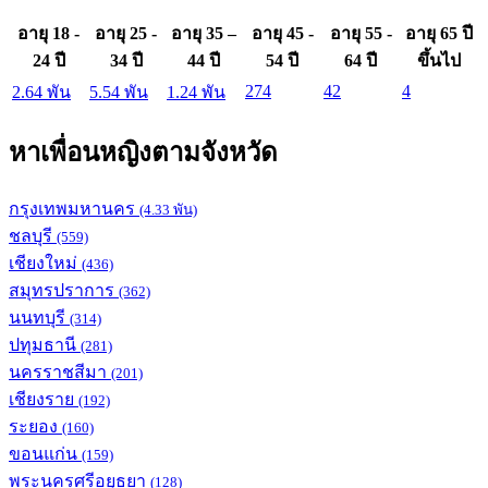
อายุ 18 -
อายุ 25 -
อายุ 35 –
อายุ 45 -
อายุ 55 -
อายุ 65 ปี
24 ปี
34 ปี
44 ปี
54 ปี
64 ปี
ขึ้นไป
274
42
4
2.64 พัน
5.54 พัน
1.24 พัน
หาเพื่อนหญิงตามจังหวัด
กรุงเทพมหานคร
(4.33 พัน)
ชลบุรี
(559)
เชียงใหม่
(436)
สมุทรปราการ
(362)
นนทบุรี
(314)
ปทุมธานี
(281)
นครราชสีมา
(201)
เชียงราย
(192)
ระยอง
(160)
ขอนแก่น
(159)
พระนครศรีอยุธยา
(128)