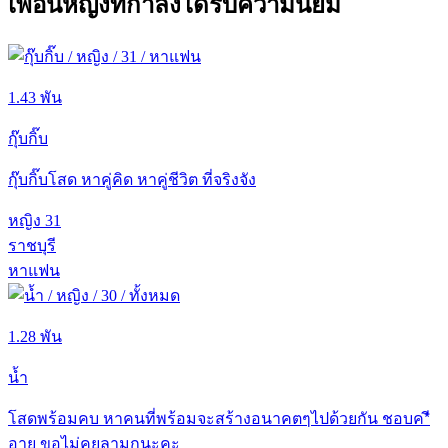
เพื่อนหญิงที่กำลังได้รับความนิยม
1.43 พัน
กุ๊บกิ๊บ
กุ๊บกิ๊บโสด หาคู่คิด หาคู่ชีวิต ที่จริงจัง
หญิง
31
ราชบุรี
หาแฟน
1.28 พัน
น้ำ
โสดพร้อมคบ หาคนที่พร้อมจะสร้างอนาคตๆไปด้วยกัน ชอบค*ี
อายุ ขอไม่คุยลามกนะคะ