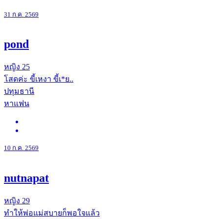
31 ก.ค. 2569
pond
หญิง
25
โสดค่ะ ขี้เหงา ขี้เ*ย..
ปทุมธานี
หาแฟน
10 ก.ค. 2569
nutnapat
หญิง
29
ทำให้พ่อแม่สบายก็พอใจแล้ว