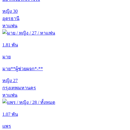
หญิง
30
อุดรธานี
หาแฟน
1.81 พัน
มาย
มาย**ผู้ช่วยผจก*-**
หญิง
27
กรุงเทพมหานคร
หาแฟน
1.07 พัน
แพร