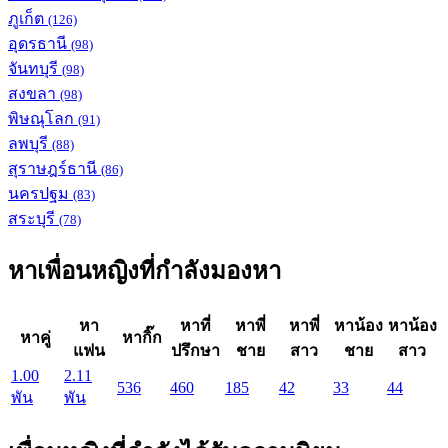
ภูเก็ต
(126)
อุดรธานี
(98)
จันทบุรี
(98)
สงขลา
(98)
พิษณุโลก
(91)
ลพบุรี
(88)
สุราษฎร์ธานี
(86)
นครปฐม
(83)
สระบุรี
(78)
หาเพื่อนหญิงที่กำลังมองหา
หา
หาที่
หาพี่
หาพี่
หาน้อง
หาน้อง
หาคู่
หากิ๊ก
แฟน
ปรึกษา
ชาย
สาว
ชาย
สาว
1.00
2.11
536
460
185
42
33
44
พัน
พัน