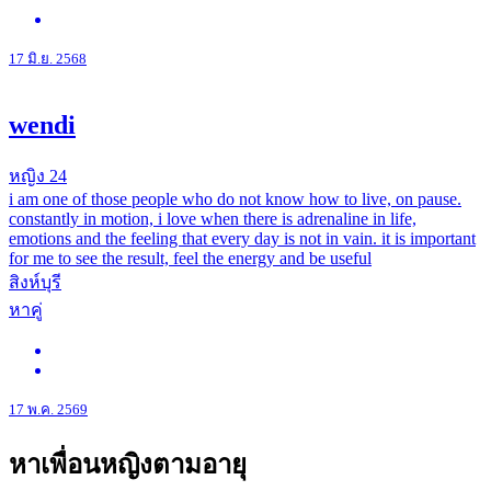
17 มิ.ย. 2568
wendi
หญิง
24
i am one of those people who do not know how to live, on pause.
constantly in motion, i love when there is adrenaline in life,
emotions and the feeling that every day is not in vain. it is important
for me to see the result, feel the energy and be useful
สิงห์บุรี
หาคู่
17 พ.ค. 2569
หาเพื่อนหญิงตามอายุ