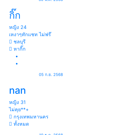
กิ๊ก
หญิง
24
เหงาๆทักเเชท ไม่ฟร๊
ชลบุรี
หากิ๊ก
05 ก.ย. 2568
nan
หญิง
31
ไม่คุย**+
กรุงเทพมหานคร
ทั้งหมด