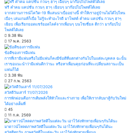
ฟรี คำคม แคปชั่น กวนๆ ฮาๆ เฉียบๆ มาก๊อปไปโพสต์ได้เลย
จากสถานการณ์โควิด-19 ที่แสนน่าเบื่ออย่างนี้ ทำให้เราอยู่บ้านไม่ได้ไปไหน
เบื่อๆ เล่นเกมส์ก็เบื่อ ไม่รู้จะทำอะไรดี มาโพสต์ คำคม แคปชั่น กวนๆ ฮาๆ
เฉียบ เพื่อเรียกยอดแชร์ยอดไลค์จากเพื่อนๆ บนโชเซี่ยล ดีกว่า มาก๊อปไป
โพสต์ได้เลย
9.38 พัน
17 พ.ค. 2563
ข้อดีของการมีแฟน
การที่เรามีแฟนหรือไม่มีแฟนก็คงมีข้อดีที่แตกต่างกันไปในแต่ละบุคคล ฉะนั้น
เราขอแนะนำว่ามีแฟนดีกว่านะ หรือหาเพื่อนคุยก่อนที่จะเปลี่ยนสถานะเป็น
แฟนก็ได้
3.38 พัน
27 ก.พ. 2563
สวัสดีวันเสาร์ 11/07/2026
การพักผ่อนคือการเติมพลังให้หัวใจและร่างกาย เพื่อให้เรากลับมาสู้กับวันใหม่
ได้อย่างเต็มที่
45
11 ก.ค. 2569
มาดาวน์โหลดภาพสวัสดีในแต่ละวัน เอาไว้ส่งทักทายเพื่อนๆกันได้นะ
สวัสดีทุกวัน ภาพสวัสดีในแต่ละวัน เอาไว้ส่งทักทายเพื่อนๆ