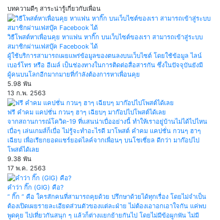
บทความดีๆ สาระน่ารู้เกี่ยวกับเพื่อน
วิธีโพสต์หาเพื่อนคุย หาแฟน หากิ๊ก บนเว็บไซต์ของเรา สามารถเข้าสู่ระบบ
สมาชิกผ่านเฟสบุ๊ค Facebook ได้
ผู้ใช้บริการสามารถเผยแพร่ข้อมูลของตนลงบนเว็บไซต์ โดยใช้ข้อมูล ไลน์
เบอร์โทร หรือ อีเมล์ เป็นช่องทางในการติดต่อสื่อสารกัน ซึ่งในปัจจุบันยังมี
ผู้คนบนโลกอีกมากมายที่กำลังต้องการหาเพื่อนคุย
5.98 พัน
13 ก.พ. 2563
ฟรี คำคม แคปชั่น กวนๆ ฮาๆ เฉียบๆ มาก๊อปไปโพสต์ได้เลย
จากสถานการณ์โควิด-19 ที่แสนน่าเบื่ออย่างนี้ ทำให้เราอยู่บ้านไม่ได้ไปไหน
เบื่อๆ เล่นเกมส์ก็เบื่อ ไม่รู้จะทำอะไรดี มาโพสต์ คำคม แคปชั่น กวนๆ ฮาๆ
เฉียบ เพื่อเรียกยอดแชร์ยอดไลค์จากเพื่อนๆ บนโชเซี่ยล ดีกว่า มาก๊อปไป
โพสต์ได้เลย
9.38 พัน
17 พ.ค. 2563
คำว่า กิ๊ก (GIG) คือ?
“ กิ๊ก ” คือ ใครสักคนที่สามารถคุยด้วย ปรึกษาด้วยได้ทุกเรื่อง โดยไม่จำเป็น
ต้องเปิดเผยรายละเอียดส่วนตัวของแต่ละฝ่าย ไม่ต้องเอาอกเอาใจกัน แค่พบ
พูดคุย ไปเที่ยวกันสนุก ๆ แล้วก็ต่างแยกย้ายกันไป โดยไม่มีข้อผูกพัน ไม่มี