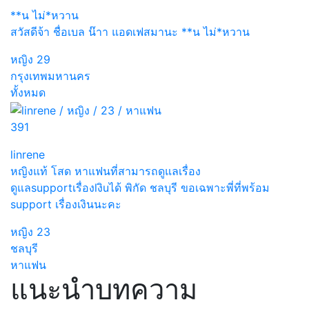
**น ไม่*หวาน
สวัสดีจ้า ชื่อเบล น๊าา แอดเฟสมานะ **น ไม่*หวาน
หญิง
29
กรุงเทพมหานคร
ทั้งหมด
391
linrene
หญิงแท้ โสด หาแฟนที่สามารถดูแลเรื่อง
ดูแลsupportเรื่องlงิuได้ พิกัด ชลบุรี ขอเฉพาะพี่ที่พร้อม
support เรื่องเงินนะคะ
หญิง
23
ชลบุรี
หาแฟน
แนะนำบทความ