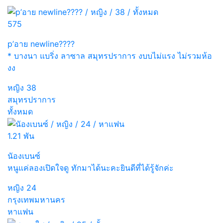
575
p’อาย newline????
* บางนา แบริ่ง ลาซาล สมุทรปราการ งบบไม่แรง ไม่รวมห้อ
งง
หญิง
38
สมุทรปราการ
ทั้งหมด
1.21 พัน
นัองเบนซ์
หนูแค่ลองเปิดใจดู ทักมาได้นะคะยินดีที่ได้รู้จักค่ะ
หญิง
24
กรุงเทพมหานคร
หาแฟน