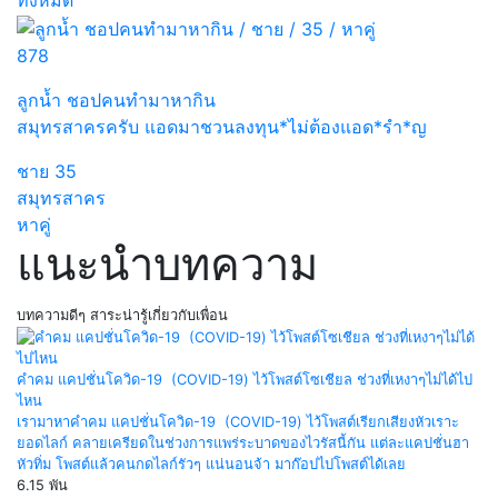
ทั้งหมด
878
ลูกน้ำ ชอปคนทำมาหากิน
สมุทรสาครครับ แอดมาชวนลงทุน*ไม่ต้องแอด*รำ*ญ
ชาย
35
สมุทรสาคร
หาคู่
แนะนำบทความ
บทความดีๆ สาระน่ารู้เกี่ยวกับเพื่อน
คำคม แคปชั่นโควิด-19 (COVID-19) ไว้โพสต์โซเชียล ช่วงที่เหงาๆไม่ได้ไป
ไหน
เรามาหาคำคม แคปชั่นโควิด-19 (COVID-19) ไว้โพสต์เรียกเสียงหัวเราะ
ยอดไลก์ คลายเครียดในช่วงการแพร่ระบาดของไวรัสนี้กัน แต่ละแคปชั่นฮา
หัวทิ่ม โพสต์แล้วคนกดไลก์รัวๆ แน่นอนจ้า มาก๊อปไปโพสต์ได้เลย
6.15 พัน