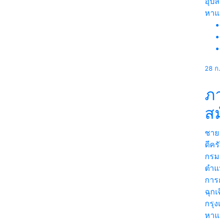
อุบ
หา
28 ก
ภ
สม
ชาย
ดีคร
กรม
ตำแห
การ
ฉุกเ
กรุ
หา