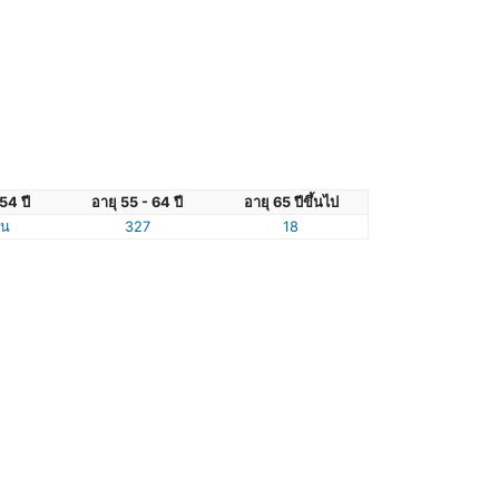
54 ปี
อายุ 55 - 64 ปี
อายุ 65 ปีขึ้นไป
ัน
327
18