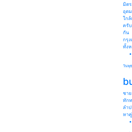
มิตร
อุด
ใกล้
ครับ
กัน
กรุ
ทั้ง
วันพุ
bu
ชาย
ทักท
ลำป
หาคู่