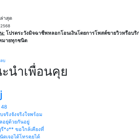
ค
ล่าสุด
. 2568
น:
โปรดระวังมิจฉาชีพหลอกโอนเงินโดยการโพสต์ขายวิวหรือบริการ
หมายทุกชนิด
งลบ
ะนำเพื่อนคุย
j
48
จริงจังจริงใจพร้อม
ลอยุ่ด้วยกันอยู่
ุรี*ง** ขอใกล้เคียงที่
ัดเจอได้โทรคุยได้