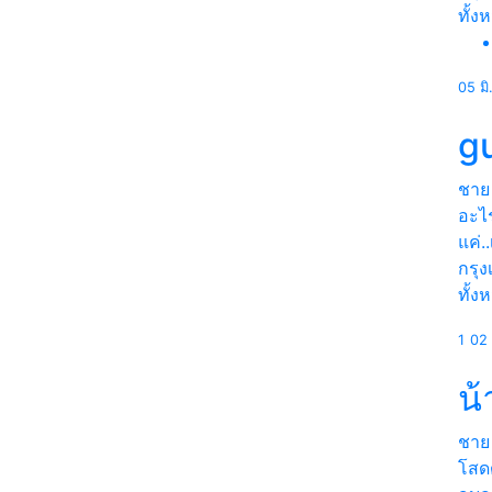
ทั้ง
05 มิ
g
ชาย
อะไร
แค่.
กรุ
ทั้ง
1
02 
น
ชาย
โสด