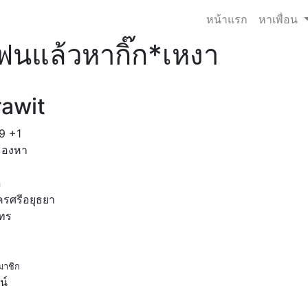
หน้าแรก
หาเพื่อน
ฟนแล้วหากิ๊ก*เหงา
rawit
9
+1
มองหา
ด
รศรีอยุธยา
โทร
มาชิก
น์