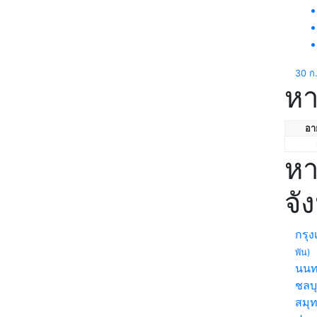
30 ก
หา
อาย
หา
จั
กรุ
พัน)
นนท
ชลบุ
สมุ