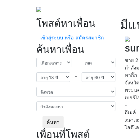
โพสต์หาเพื่อน
มีแ
เข้าสู่ระบบ หรือ สมัครสมาชิก
su
ค้นหาเพื่อน
ชาย
2
กำลัง
หากิ๊ก
-
จังหวั
พระนค
เบอร์
-
อีเมล์
เฉพาะส
ค้นหา
ไอดีไล
เพื่อนที่โพสต์
-