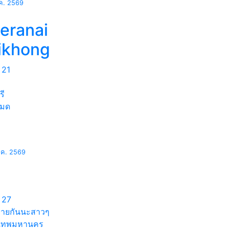
.ค. 2569
eeranai
aikhong
21
รี
หมด
.ค. 2569
27
ทายกันนะสาวๆ
งเทพมหานคร