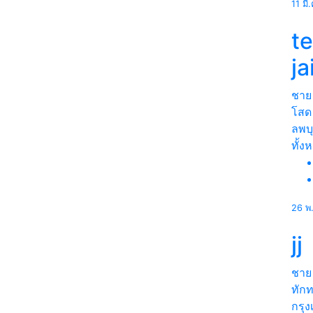
11 มี
t
j
ชาย
โสด
ลพบุ
ทั้ง
26 พ
jj
ชาย
ทัก
กรุ