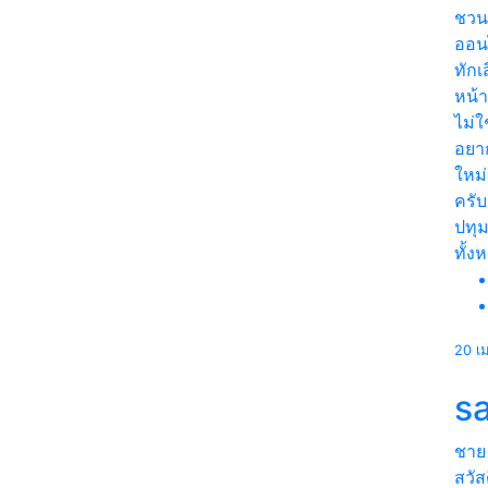
ชวน
ออน
ทักเ
หน้า
ไม่ใ
อยา
ใหม่
ครับ
ปทุม
ทั้ง
20 เ
s
ชาย
สวัส