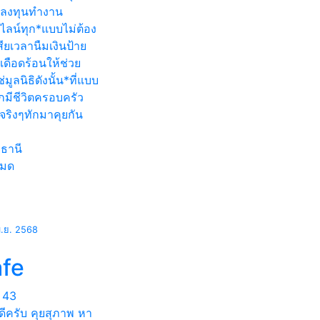
ลงทุนทำงาน
ไลน์ทุก*แบบไม่ต้อง
สียเวลานืมเงินป้าย
เดือดร้อนให้ช่วย
ช่มูลนิธิดังนั้น*ที่แบบ
กมีชีวิตครอบครัว
จริงๆทักมาคุยกัน
ธานี
หมด
ม.ย. 2568
afe
43
ดีครับ คุยสุภาพ หา