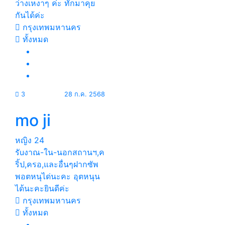
ว่างเหงาๆ ค่ะ ทักมาคุย
กันได้ค่ะ
กรุงเทพมหานคร
ทั้งหมด
3
28 ก.ค. 2568
mo ji
หญิง
24
รัuงาณ-ใน-นอกสถานฯ,ค
ริ้ป,ครอ,และอื่นๆฝากซัพ
พอตหนุได่นะคะ อุตหนุน
ได้นะคะยินดีค่ะ
กรุงเทพมหานคร
ทั้งหมด