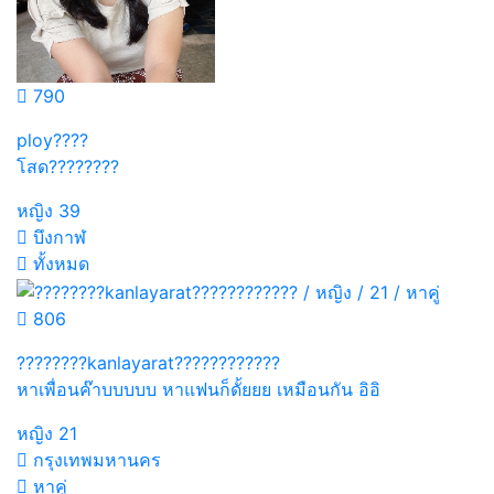
790
ploy????
โสด????????
หญิง
39
บึงกาฬ
ทั้งหมด
806
????????kanlayarat????????????
หาเพื่อนค๊าบบบบบ หาแฟนก็ดั้ยยย เหมือนกัน อิอิ
หญิง
21
กรุงเทพมหานคร
หาคู่