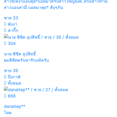
สาวขี้เหงาแอบคุย*แอดมาครับสาวใหญ่ยิ่งดี..หรือสาวm่าย.
สาวแอบสามี แอดมาคุย* ลับๆกัน
ชาย
33
พังงา
หากิ๊ก
304
นาย พิชิต อุปสิทธิ์
ผมพิชิตครับหารักแท้ครับ
ชาย
39
บึงกาฬ
ทั้งหมด
868
danaitep**
โสด