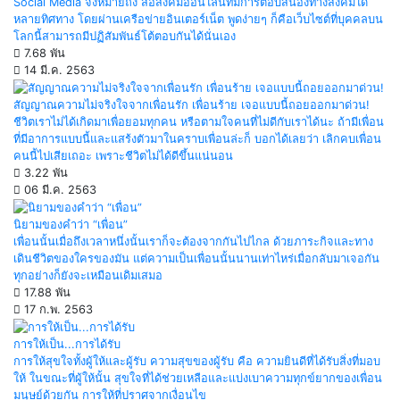
Social Media จึงหมายถึง สื่อสังคมออนไลน์ที่มีการตอบสนองทางสังคมได้
หลายทิศทาง โดยผ่านเครือข่ายอินเตอร์เน็ต พูดง่ายๆ ก็คือเว็บไซต์ที่บุคคลบน
โลกนี้สามารถมีปฏิสัมพันธ์โต้ตอบกันได้นั่นเอง
7.68 พัน
14 มี.ค. 2563
สัญญาณความไม่จริงใจจากเพื่อนรัก เพื่อนร้าย เจอแบบนี้ถอยออกมาด่วน!
ชีวิตเราไม่ได้เกิดมาเพื่อยอมทุกคน หรือตามใจคนที่ไม่ดีกับเราได้นะ ถ้ามีเพื่อน
ที่มีอาการแบบนี้และแสร้งตัวมาในคราบเพื่อนล่ะก็ บอกได้เลยว่า เลิกคบเพื่อน
คนนี้ไปเสียเถอะ เพราะชีวิตไม่ได้ดีขึ้นแน่นอน
3.22 พัน
06 มี.ค. 2563
นิยามของคำว่า “เพื่อน”
เพื่อนนั้นเมื่อถึงเวลาหนึ่งนั้นเราก็จะต้องจากกันไปไกล ด้วยภาระกิจและทาง
เดินชีวิตของใครของมัน แต่ความเป็นเพื่อนนั้นนานเท่าไหร่เมื่อกลับมาเจอกัน
ทุกอย่างก็ยังจะเหมือนเดิมเสมอ
17.88 พัน
17 ก.พ. 2563
การให้เป็น...การได้รับ
การให้สุขใจทั้งผู้ให้และผู้รับ ความสุขของผู้รับ คือ ความยินดีที่ได้รับสิ่งที่มอบ
ให้ ในขณะที่ผู้ให้นั้น สุขใจที่ได้ช่วยเหลือและแบ่งเบาความทุกข์ยากของเพื่อน
มนุษย์ด้วยกัน การให้ที่ปราศจากเงื่อนไข