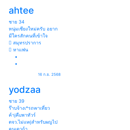
ahtee
ชาย
34
หนุ่มเชียงใหม่ครับ อยาก
มีใครสักคนที่เข้าใจ
สมุทรปราการ
หาแฟน
16 ก.ย. 2568
yodzaa
ชาย
39
ร๊าบจ้างเ*รถwาเที่ยว
ค้าjคืuพาทัวร์
ตจว.ไม่แwjสำหรับผญไป
คนเดวถ้า