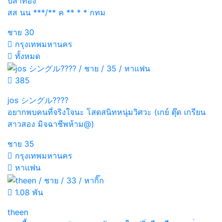
ปลาทอง
สส นน ***/** ค ** * * กทม
ชาย
30
กรุงเทพมหานคร
ทั้งหมด
385
jos シングル????
อยากพบคนที่จริงใจนะ โสดสนิทหนุ่มวิศวะ (เกย์ ตุ๊ด เกรียน
สาวสอง มิจฉาชีพห้าม@)
ชาย
35
กรุงเทพมหานคร
หาแฟน
1.08 พัน
theen