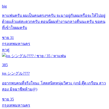
big
หาแฟนครับ ผมเป็นคนตรงๆครับ จะมาอยู่กับผมหรือจะให้ไปอยู่
ด้วยแล้วแต่สะดวกครับ ตอนนี่ผมทำงานกลางคืนนะครับ ขอคน
ที่เข้าใจผมครับ
ชาย
31
กรุงเทพมหานคร
หาคู่
385
jos シングル????
อยากพบคนที่จริงใจนะ โสดสนิทหนุ่มวิศวะ (เกย์ ตุ๊ด เกรียน สาว
สอง มิจฉาชีพห้าม@)
ชาย
35
กรุงเทพมหานคร