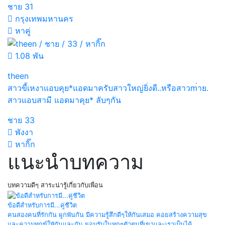
ชาย
31
กรุงเทพมหานคร
หาคู่
1.08 พัน
theen
สาวขี้เหงาแอบคุย*แอดมาครับสาวใหญ่ยิ่งดี..หรือสาวm่าย.
สาวแอบสามี แอดมาคุย* ลับๆกัน
ชาย
33
พังงา
หากิ๊ก
แนะนำบทความ
บทความดีๆ สาระน่ารู้เกี่ยวกับเพื่อน
ข้อดีสำหรับการมี...คู่ชีวิต
คนสองคนที่รักกัน ผูกพันกัน มีความรู้สึกดีๆให้กันเสมอ คอยสร้างความสุข
และความทุกข์ใหักันและกัน ยอมรับในทุกๆตัวตนที่เขาและเราเป็นได้