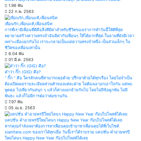
1.96 พัน
22 ก.พ. 2563
เพื่อนรัก,เพื่อนแท้,เพื่อนสนิท
การที่เรามีเพื่อนที่ดีคือสิ่งที่มีค่าสำหรับชีวิตของเราการทำวันนี้ให้ดีที่สุด
พยายามสร้างความทรงจำอันมีค่ากับเพื่อนๆ ให้ได้มากที่สุด ในยามที่ยังมีเวลา
เพราะเมื่อแยกกันไป เราจะกลายเป็นแค่ความทรงจำหนึ่ง เป็นส่วนเล็กๆ ใน
ชีวิตของเพื่อนเท่านั้น
6.04 พัน
01 มี.ค. 2563
คำว่า กิ๊ก (GIG) คือ?
“ กิ๊ก ” คือ ใครสักคนที่สามารถคุยด้วย ปรึกษาด้วยได้ทุกเรื่อง โดยไม่จำเป็น
ต้องเปิดเผยรายละเอียดส่วนตัวของแต่ละฝ่าย ไม่ต้องเอาอกเอาใจกัน แค่พบ
พูดคุย ไปเที่ยวกันสนุก ๆ แล้วก็ต่างแยกย้ายกันไป โดยไม่มีข้อผูกพัน ไม่มี
พันธะ แล้วก็ไม่มีการต่อว่าต่อขานกัน
7.97 พัน
05 เม.ย. 2563
แคปชั่น คำอวยพรปีใหม่โดนๆ Happy New Year ก๊อปไปโพสต์ได้เลย
หากคุณกำลังเหงาต้องการหาเพื่อนคุยเข้ามาหาเพื่อนคุยได้ที่เว็บไซต์
siamfans.com ของเราได้ทุกเมื่อ วันนี้เราได้รวบรวม แคปชั่น คำอวยพรปี
ใหม่โดนๆ Happy New Year ก๊อปไปโพสต์ได้เลย