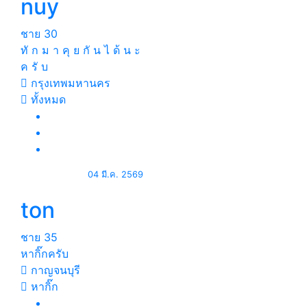
nuy
ชาย
30
ทั ก ม า คุ ย กั น ไ ด้ น ะ
ค รั บ
กรุงเทพมหานคร
ทั้งหมด
04 มี.ค. 2569
ton
ชาย
35
หากิ๊กครับ
กาญจนบุรี
หากิ๊ก