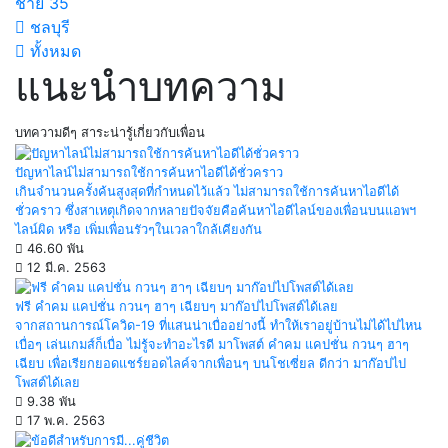
ชาย
35
ชลบุรี
ทั้งหมด
แนะนำบทความ
บทความดีๆ สาระน่ารู้เกี่ยวกับเพื่อน
ปัญหาไลน์ไม่สามารถใช้การค้นหาไอดีได้ชั่วคราว
เกินจำนวนครั้งค้นสูงสุดที่กำหนดไว้แล้ว ไม่สามารถใช้การค้นหาไอดีได้
ชั่วคราว ซึ่งสาเหตุเกิดจากหลายปัจจัยคือค้นหาไอดีไลน์ของเพื่อนบนแอพฯ
ไลน์ผิด หรือ เพิ่มเพื่อนรัวๆในเวลาใกล้เคียงกัน
46.60 พัน
12 มี.ค. 2563
ฟรี คำคม แคปชั่น กวนๆ ฮาๆ เฉียบๆ มาก๊อปไปโพสต์ได้เลย
จากสถานการณ์โควิด-19 ที่แสนน่าเบื่ออย่างนี้ ทำให้เราอยู่บ้านไม่ได้ไปไหน
เบื่อๆ เล่นเกมส์ก็เบื่อ ไม่รู้จะทำอะไรดี มาโพสต์ คำคม แคปชั่น กวนๆ ฮาๆ
เฉียบ เพื่อเรียกยอดแชร์ยอดไลค์จากเพื่อนๆ บนโชเซี่ยล ดีกว่า มาก๊อปไป
โพสต์ได้เลย
9.38 พัน
17 พ.ค. 2563