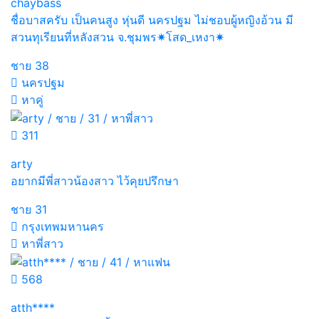
chaybass
ชื่อบาสครับ เป็นคนสูง หุ่นดี นครปฐม ไม่ชอบผู้หญิงอ้วน มี
สวนทุเรียนที่หลังสวน จ.ชุมพร✷โสด_เหงา✷
ชาย
38
นครปฐม
หาคู่
311
arty
อยากมีพี่สาวน้องสาว ไว้คุยปรึกษา
ชาย
31
กรุงเทพมหานคร
หาพี่สาว
568
atth****