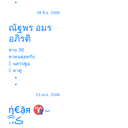
08 มิ.ย. 2568
ณัฐพร อมร
อภิรติ
ชาย
36
หาคนคุยครับ
นครปฐม
หาคู่
23 เม.ย. 2568
ή€ặя ♈̷̴̷̴̣̥⌣
.͡،͡ڪ