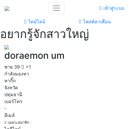
เข้าสู่ระบบ
ไทม์ไลน์
โพสต์หาเพื่อน
อยากรู้จักสาวใหญ่
doraemon um
ชาย
39
+1
กำลังมองหา
หากิ๊ก
จังหวัด
ปทุมธานี
เบอร์โทร
-
อีเมล์
เฉพาะสมาชิก