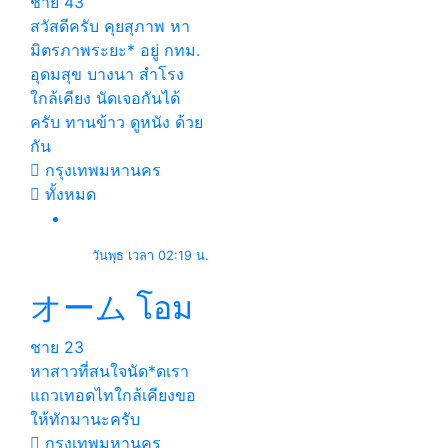
ชาย
43
สวัสดีครับ คุยสุภาพ หา
มิตรภาพระยะ* อยู่ กทม.
อุดมสุข บางนา สำโรง
ใกล้เคียง นัดเจอกันได้
ครับ ทานข้าว ดูหนัง ด้วย
กัน
กรุงเทพมหานคร
ทั้งหมด
วันพุธ เวลา 02:19 น.
オーム โอม
ชาย
23
หาสาวที่สนใจ​นัด*​ด​เรา
แถวเทอดไท​ใกล้​เคียง​ขอ
ให้ทักมานะครับ
กรุงเทพมหานคร