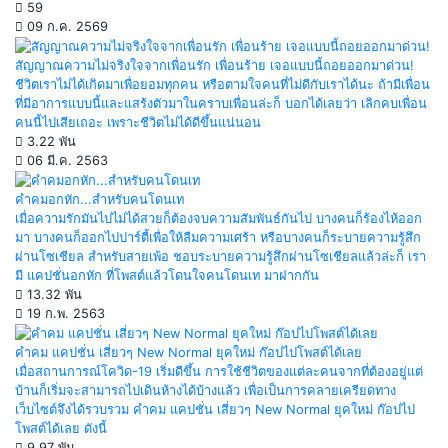
59
09 ก.ค. 2569
สัญญาณความไม่จริงใจจากเพื่อนรัก เพื่อนร้าย เจอแบบนี้ถอยออกมาด่วน!
ชีวิตเราไม่ได้เกิดมาเพื่อยอมทุกคน หรือตามใจคนที่ไม่ดีกับเราได้นะ ถ้ามีเพื่อน
ที่มีอาการแบบนี้และแสร้งตัวมาในคราบเพื่อนล่ะก็ บอกได้เลยว่า เลิกคบเพื่อน
คนนี้ไปเสียเถอะ เพราะชีวิตไม่ได้ดีขึ้นแน่นอน
3.22 พัน
06 มี.ค. 2563
คำคมอกหัก...สำหรับคนโดนเท
เมื่อความรักมันไปไม่ได้สวยก็ต้องจบความสัมพันธ์กันไป บางคนก็ร้องไห้ออก
มา บางคนก็ออกไปปาร์ตี้เพื่อให้ลืมความเศร้า หรือบางคนก็ระบายความรู้สึก
ผ่านโซเชียล สำหรับสายเพ้อ ชอบระบายความรู้สึกผ่านโซเชียลแล้วล่ะก็ เรา
มี แคปชั่นอกหัก ที่โพสต์แล้วโดนใจคนโดนเท มาฝากกัน
13.32 พัน
19 ก.พ. 2563
คำคม แคปชั่น เสี่ยวๆ New Normal ยุคใหม่ ก๊อปไปโพสต์ได้เลย
เมื่อสถานการณ์โควิด-19 เริ่มดีขึ้น การใช้ชีวิตของแต่ละคนจากที่ต้องอยู่แต่
บ้านก็เริ่มจะสามารถไปเดินห้างได้บ้างแล้ว เพื่อเป็นการคลายเครียดทาง
เว็บไซต์จึงได้รวบรวม คำคม แคปชั่น เสี่ยวๆ New Normal ยุคใหม่ ก๊อปไป
โพสต์ได้เลย ดังนี้
9.97 พัน