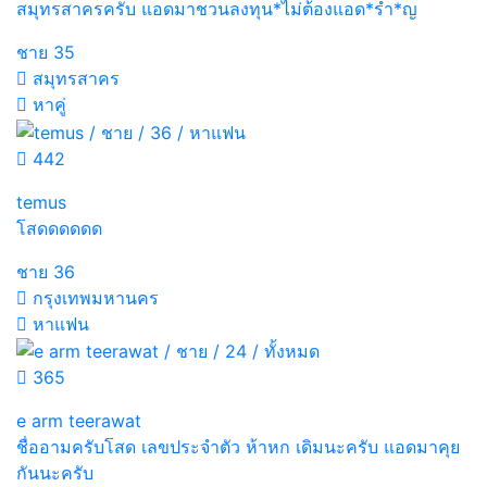
สมุทรสาครครับ แอดมาชวนลงทุน*ไม่ต้องแอด*รำ*ญ
ชาย
35
สมุทรสาคร
หาคู่
442
temus
โสดดดดดด
ชาย
36
กรุงเทพมหานคร
หาแฟน
365
e arm teerawat
ชื่ออามครับโสด เลขประจำตัว ห้าหก เดิมนะครับ แอดมาคุย
กันนะครับ