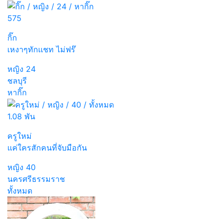
575
กิ๊ก
เหงาๆทักเเชท ไม่ฟร๊
หญิง
24
ชลบุรี
หากิ๊ก
1.08 พัน
ครูใหม่
แค่ใครสักคนที่จับมือกัน
หญิง
40
นครศรีธรรมราช
ทั้งหมด