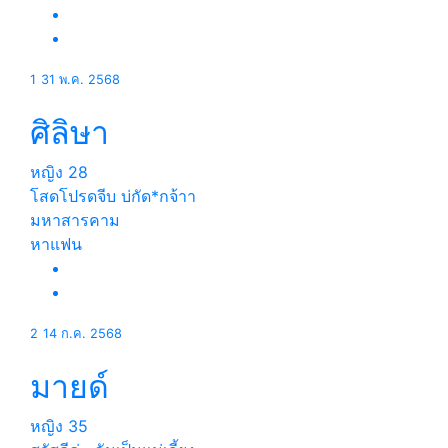
1
31 พ.ค. 2568
ศิลิษา
หญิง
28
โสดโปรดจีบ บ่กัด*กจ้าา
มหาสารคาม
หาแฟน
2
14 ก.ค. 2568
มายด์
หญิง
35