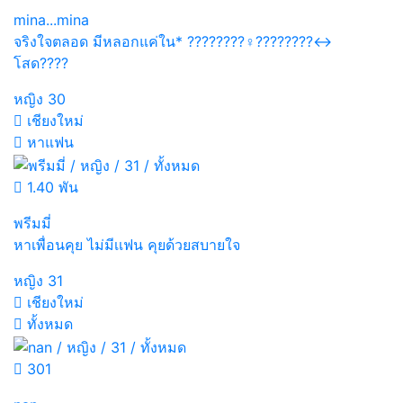
mina...mina
จริงใจตลอด มีหลอกแค่ใน* ????????‍♀️????????‍↔️
โสด????
หญิง
30
เชียงใหม่
หาแฟน
1.40 พัน
พรีมมี่
หาเพื่อนคุย ไม่มีเเฟน คุยด้วยสบายใจ
หญิง
31
เชียงใหม่
ทั้งหมด
301