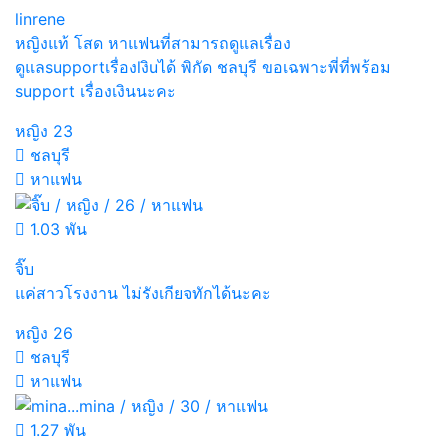
linrene
หญิงแท้ โสด หาแฟนที่สามารถดูแลเรื่อง
ดูแลsupportเรื่องlงิuได้ พิกัด ชลบุรี ขอเฉพาะพี่ที่พร้อม
support เรื่องเงินนะคะ
หญิง
23
ชลบุรี
หาแฟน
1.03 พัน
จิ๊บ
แค่สาวโรงงาน ไม่รังเกียจทักได้นะคะ
หญิง
26
ชลบุรี
หาแฟน
1.27 พัน