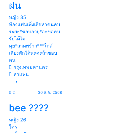
ฝน
หญิง
35
ท้องแฟนเพิ่งเสียหาคนคบ
ระยะ*ชอบอายุ*อะขอคน
รับได้ไม่
คุย*ลาดพร้าว***ใกล้
เคียงทักได้นะคะถ้าชอบ
คน
กรุงเทพมหานคร
หาแฟน
2
30 ส.ค. 2568
bee ????
หญิง
26
ใคร