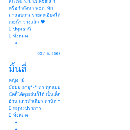
สนใจu.ริ.ก.า.s.คoalส.ว
หรือกำลังหา พoต. ทัก
มาสอบถามรายละเอียดได้
เลยน้า ว่างแล้ว ❤️
ปทุมธานี
ทั้งหมด
03 ก.ย. 2568
มิ้นลี่
หญิง
18
มัธยม อายุ*-* หา ทุกแบบ
นัดก็ได้คุยเล่นก็ได้ เป็นเด็ก
อ้วน แถวหัวเฉียว หานัด *
สมุทรปราการ
ทั้งหมด