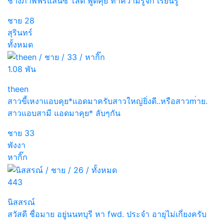
ช่างภาพฟรีแลนซ์ โสด พูดคุย ทำความรู้จัก เรียนรู้
ชาย
28
สุรินทร์
ทั้งหมด
1.08 พัน
theen
สาวขี้เหงาแอบคุย*แอดมาครับสาวใหญ่ยิ่งดี..หรือสาวm่าย.
สาวแอบสามี แอดมาคุย* ลับๆกัน
ชาย
33
พังงา
หากิ๊ก
443
นิสสรณ์
สวัสดี ชื่อมาย อยู่นนทบุรี หา fwd. ประจำ อายุไม่เกี่ยงครับ