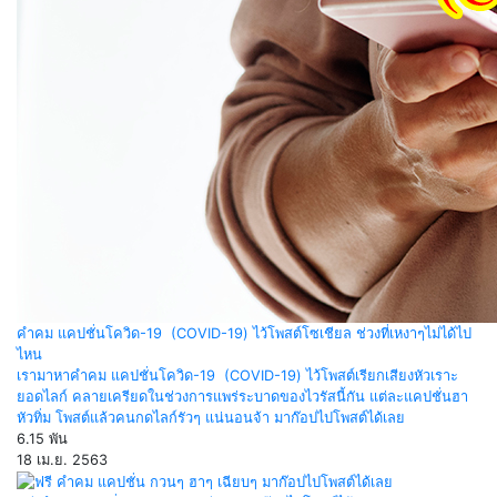
คำคม แคปชั่นโควิด-19 (COVID-19) ไว้โพสต์โซเชียล ช่วงที่เหงาๆไม่ได้ไป
ไหน
เรามาหาคำคม แคปชั่นโควิด-19 (COVID-19) ไว้โพสต์เรียกเสียงหัวเราะ
ยอดไลก์ คลายเครียดในช่วงการแพร่ระบาดของไวรัสนี้กัน แต่ละแคปชั่นฮา
หัวทิ่ม โพสต์แล้วคนกดไลก์รัวๆ แน่นอนจ้า มาก๊อปไปโพสต์ได้เลย
6.15 พัน
18 เม.ย. 2563