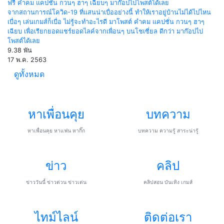
ฟรี คำคม แคปชั่น กวนๆ ฮาๆ เฉียบๆ มาก๊อปไปโพสต์ได้เลย
จากสถานการณ์โควิด-19 ที่แสนน่าเบื่ออย่างนี้ ทำให้เราอยู่บ้านไม่ได้ไปไหน
เบื่อๆ เล่นเกมส์ก็เบื่อ ไม่รู้จะทำอะไรดี มาโพสต์ คำคม แคปชั่น กวนๆ ฮาๆ
เฉียบ เพื่อเรียกยอดแชร์ยอดไลค์จากเพื่อนๆ บนโชเซี่ยล ดีกว่า มาก๊อปไป
โพสต์ได้เลย
9.38 พัน
17 พ.ค. 2563
ดูทั้งหมด
หาเพื่อนคุย
บทความ
หาเพื่อนคุย หาแฟน หากิ๊ก
บทความ ความรู้ สาระน่ารู้
ข่าว
คลิป
ข่าววันนี้ ข่าวด่วน ข่าวเด่น
คลิปสอน บันเทิง เกมส์
ไทม์ไลน์
ติดต่อเรา